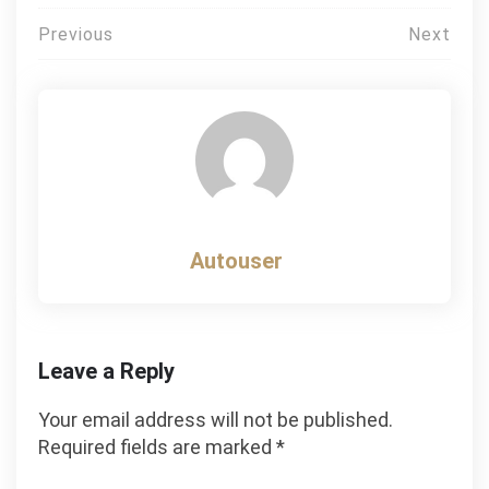
Post
Previous
Next
navigation
Autouser
Leave a Reply
Your email address will not be published.
Required fields are marked
*