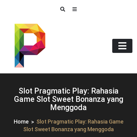
Skip
to
content
Gudang Tips & Trik Judi
Online Slot – Casino – Togel –
Slot Pragmatic Play: Rahasia
Bola
Game Slot Sweet Bonanza yang
Menggoda
Home
Slot Pragmatic Play: Rahasia Game
Slot Sweet Bonanza yang Menggoda