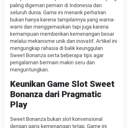
paling digemari pemain di Indonesia dan
seluruh dunia. Game ini menarik perhatian
bukan hanya karena tampilannya yang warna-
warni dan menggemaskan tapi juga karena
kemampuan memberikan kemenangan besar
melalui mekanisme unik dan inovatif. Artikel ini
mengungkap rahasia di balik keunggulan
Sweet Bonanza serta beberapa tips agar
pengalaman bermain makin seru dan
menguntungkan.
Keunikan Game Slot Sweet
Bonanza dari Pragmatic
Play
Sweet Bonanza bukan slot konvensional
dengan garis kemenangan tetap. Game ini