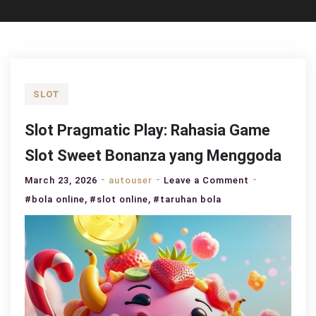
SLOT
Slot Pragmatic Play: Rahasia Game
Slot Sweet Bonanza yang Menggoda
on
March 23, 2026
autouser
Leave a Comment
,
,
Slot
#bola online
#slot online
#taruhan bola
Pragmatic
Play:
Rahasia
Game
Slot
Sweet