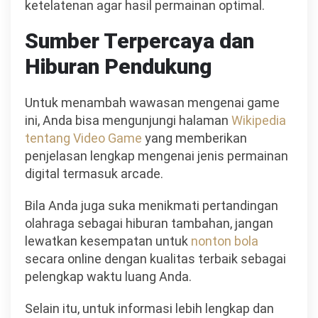
ketelatenan agar hasil permainan optimal.
Sumber Terpercaya dan
Hiburan Pendukung
Untuk menambah wawasan mengenai game
ini, Anda bisa mengunjungi halaman
Wikipedia
tentang Video Game
yang memberikan
penjelasan lengkap mengenai jenis permainan
digital termasuk arcade.
Bila Anda juga suka menikmati pertandingan
olahraga sebagai hiburan tambahan, jangan
lewatkan kesempatan untuk
nonton bola
secara online dengan kualitas terbaik sebagai
pelengkap waktu luang Anda.
Selain itu, untuk informasi lebih lengkap dan