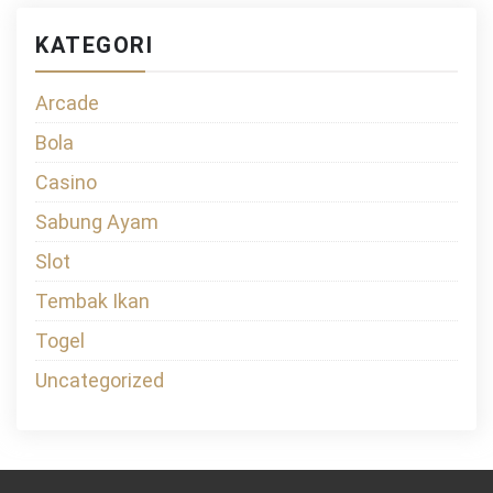
KATEGORI
Arcade
Bola
Casino
Sabung Ayam
Slot
Tembak Ikan
Togel
Uncategorized