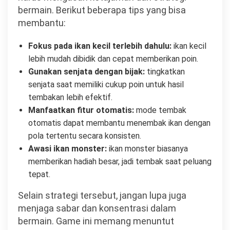
bermain. Berikut beberapa tips yang bisa
membantu:
Fokus pada ikan kecil terlebih dahulu:
ikan kecil
lebih mudah dibidik dan cepat memberikan poin.
Gunakan senjata dengan bijak:
tingkatkan
senjata saat memiliki cukup poin untuk hasil
tembakan lebih efektif.
Manfaatkan fitur otomatis:
mode tembak
otomatis dapat membantu menembak ikan dengan
pola tertentu secara konsisten.
Awasi ikan monster:
ikan monster biasanya
memberikan hadiah besar, jadi tembak saat peluang
tepat.
Selain strategi tersebut, jangan lupa juga
menjaga sabar dan konsentrasi dalam
bermain. Game ini memang menuntut