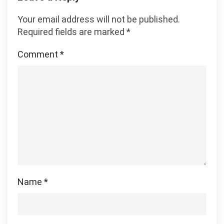
Your email address will not be published.
Required fields are marked
*
Comment
*
Name
*