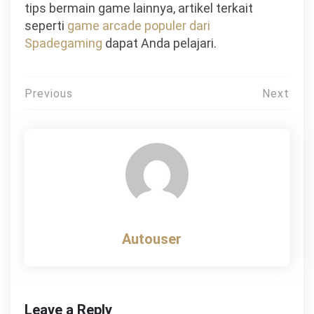
tips bermain game lainnya, artikel terkait
seperti
game arcade populer dari
Spadegaming
dapat Anda pelajari.
Post
Previous
Next
navigation
Autouser
Leave a Reply