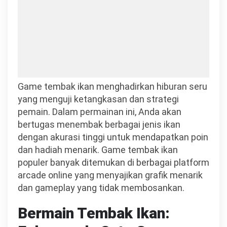
Game tembak ikan menghadirkan hiburan seru
yang menguji ketangkasan dan strategi
pemain. Dalam permainan ini, Anda akan
bertugas menembak berbagai jenis ikan
dengan akurasi tinggi untuk mendapatkan poin
dan hadiah menarik. Game tembak ikan
populer banyak ditemukan di berbagai platform
arcade online yang menyajikan grafik menarik
dan gameplay yang tidak membosankan.
Bermain Tembak Ikan: