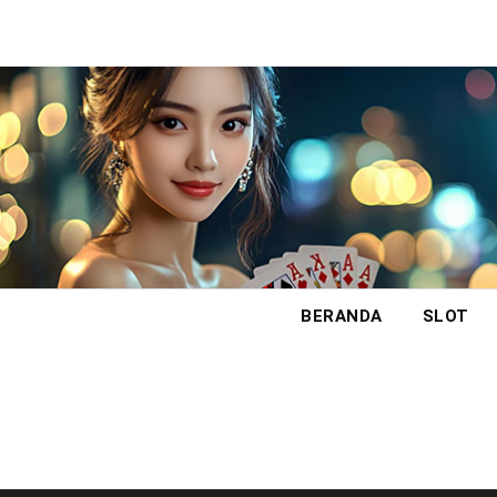
Skip
to
content
Gudang Tip
BERANDA
SLOT
– Ca