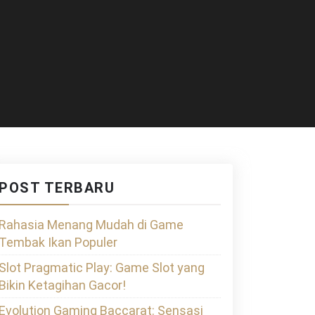
POST TERBARU
Rahasia Menang Mudah di Game
Tembak Ikan Populer
Slot Pragmatic Play: Game Slot yang
Bikin Ketagihan Gacor!
Evolution Gaming Baccarat: Sensasi