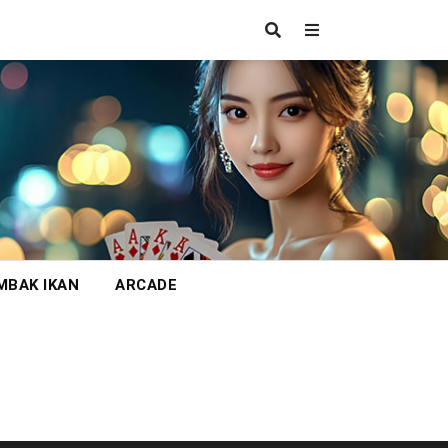
Online Slot
MBAK IKAN
ARCADE
 Bola