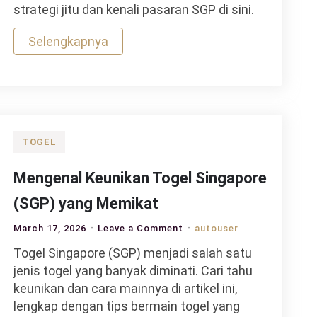
Jitu
strategi jitu dan kenali pasaran SGP di sini.
Menang
Togel
Selengkapnya
SGP
TOGEL
Mengenal Keunikan Togel Singapore
(SGP) yang Memikat
on
March 17, 2026
Leave a Comment
autouser
Mengenal
Togel Singapore (SGP) menjadi salah satu
Keunikan
jenis togel yang banyak diminati. Cari tahu
Togel
keunikan dan cara mainnya di artikel ini,
Singapore
lengkap dengan tips bermain togel yang
(SGP)