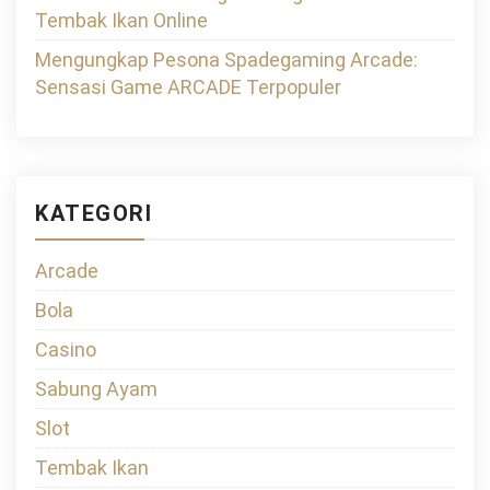
Tembak Ikan Online
Mengungkap Pesona Spadegaming Arcade:
Sensasi Game ARCADE Terpopuler
KATEGORI
Arcade
Bola
Casino
Sabung Ayam
Slot
Tembak Ikan