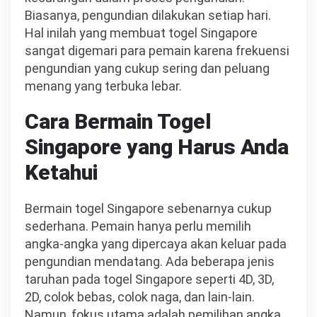
Biasanya, pengundian dilakukan setiap hari.
Hal inilah yang membuat togel Singapore
sangat digemari para pemain karena frekuensi
pengundian yang cukup sering dan peluang
menang yang terbuka lebar.
Cara Bermain Togel
Singapore yang Harus Anda
Ketahui
Bermain togel Singapore sebenarnya cukup
sederhana. Pemain hanya perlu memilih
angka-angka yang dipercaya akan keluar pada
pengundian mendatang. Ada beberapa jenis
taruhan pada togel Singapore seperti 4D, 3D,
2D, colok bebas, colok naga, dan lain-lain.
Namun, fokus utama adalah pemilihan angka