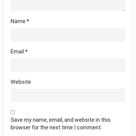
Name
*
Email
*
Website
Save my name, email, and website in this
browser for the next time I comment.