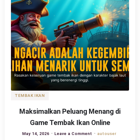
TEMBAK IKAN
Maksimalkan Peluang Menang di
Game Tembak Ikan Online
on
May 14, 2026
Leave a Comment
autouser