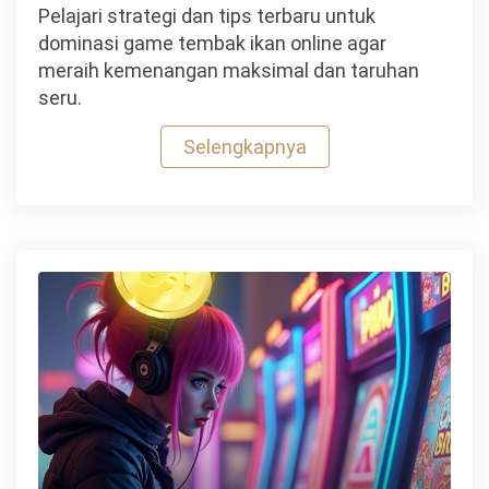
Maksimalkan
Pelajari strategi dan tips terbaru untuk
Peluang
dominasi game tembak ikan online agar
Menang
meraih kemenangan maksimal dan taruhan
di
seru.
Game
Tembak
Selengkapnya
Ikan
Online