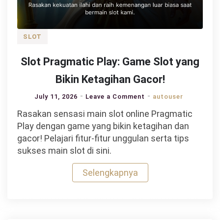
SLOT
Slot Pragmatic Play: Game Slot yang
Bikin Ketagihan Gacor!
on
July 11, 2026
Leave a Comment
autouser
Slot
Rasakan sensasi main slot online Pragmatic
Pragmatic
Play dengan game yang bikin ketagihan dan
Play:
gacor! Pelajari fitur-fitur unggulan serta tips
Game
sukses main slot di sini.
Slot
yang
Selengkapnya
Bikin
Ketagihan
Gacor!