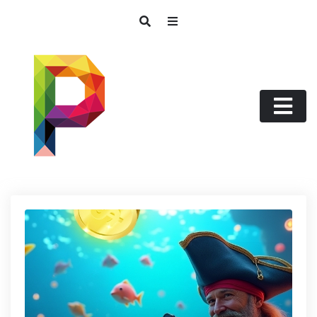
Skip
to
content
Gudang Tips & Trik Judi
Online Slot – Casino – Togel –
Bola