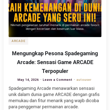
ARCADE
Mengungkap Pesona Spadegaming
Arcade: Sensasi Game ARCADE
Terpopuler
on
May 14, 2026
Leave a Comment
autouser
Mengungkap
Spadegaming Arcade menawarkan sensasi
Pesona
unik dalam dunia game ARCADE dengan grafis
Spadegaming
memukau dan fitur menarik yang wajib dicoba
Arcade:
para penggemar permainan arcade.
Sensasi