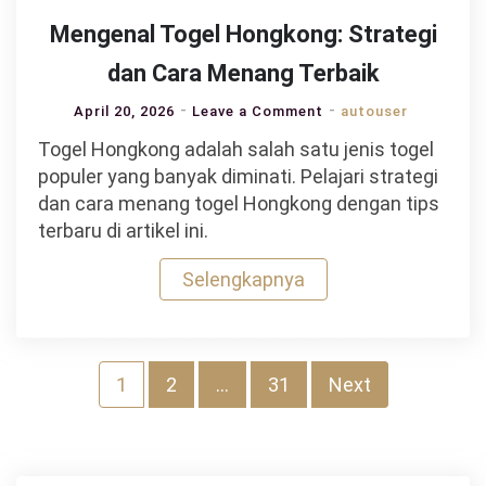
Mengenal Togel Hongkong: Strategi
dan Cara Menang Terbaik
on
April 20, 2026
Leave a Comment
autouser
Mengenal
Togel Hongkong adalah salah satu jenis togel
Togel
populer yang banyak diminati. Pelajari strategi
Hongkong:
dan cara menang togel Hongkong dengan tips
Strategi
terbaru di artikel ini.
dan
Cara
Selengkapnya
Menang
Terbaik
Posts
1
2
…
31
Next
pagination