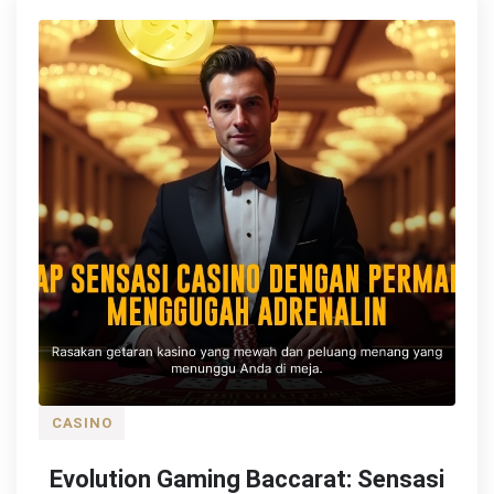
CASINO
Evolution Gaming Baccarat: Sensasi