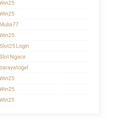
Win25
Win25
Mulia77
Win25
Slot25 Login
Slot Ngacir
barayatogel
Win25
Win25
Win25