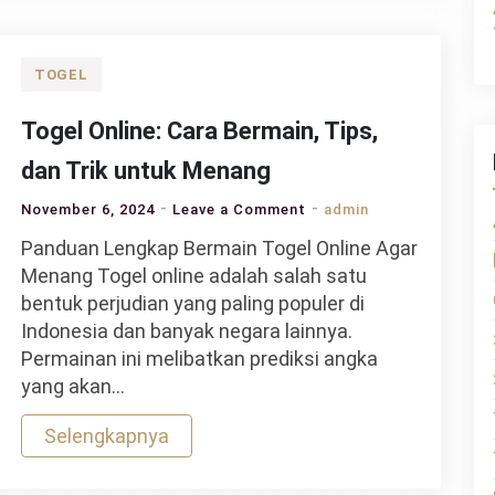
TOGEL
Togel Online: Cara Bermain, Tips,
dan Trik untuk Menang
on
November 6, 2024
Leave a Comment
admin
Togel
Panduan Lengkap Bermain Togel Online Agar
Online:
Menang Togel online adalah salah satu
Cara
bentuk perjudian yang paling populer di
Bermain,
Indonesia dan banyak negara lainnya.
Tips,
Permainan ini melibatkan prediksi angka
dan
yang akan…
Trik
untuk
Selengkapnya
Menang