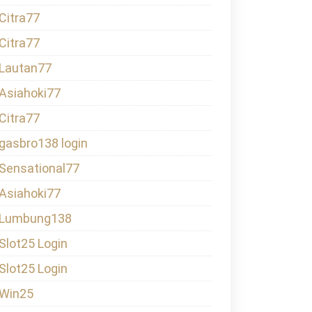
Citra77
Citra77
Lautan77
Asiahoki77
Citra77
gasbro138 login
Sensational77
Asiahoki77
Lumbung138
Slot25 Login
Slot25 Login
Win25