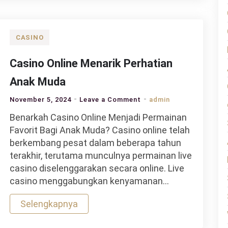
CASINO
Casino Online Menarik Perhatian
Anak Muda
on
November 5, 2024
Leave a Comment
admin
Casino
Benarkah Casino Online Menjadi Permainan
Online
Favorit Bagi Anak Muda? Casino online telah
Menarik
berkembang pesat dalam beberapa tahun
Perhatian
terakhir, terutama munculnya permainan live
Anak
casino diselenggarakan secara online. Live
Muda
casino menggabungkan kenyamanan…
Selengkapnya