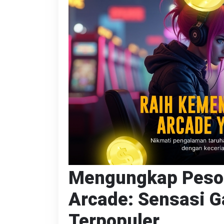
P
S
A
S
G
A
T
Mengungkap Peso
Arcade: Sensasi
Terpopuler