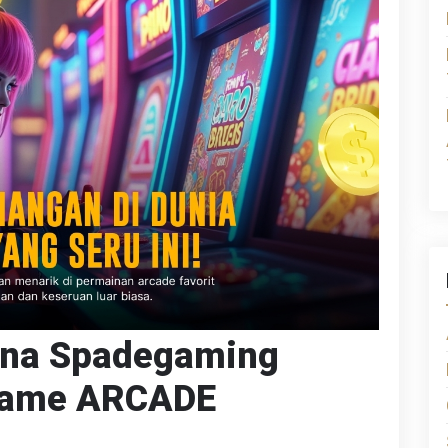
esona
padegaming
rcade:
ensasi
ame
RCADE
erpopuler
na Spadegaming
 Game ARCADE