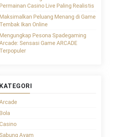
Permainan Casino Live Paling Realistis
Maksimalkan Peluang Menang di Game
Tembak Ikan Online
Mengungkap Pesona Spadegaming
Arcade: Sensasi Game ARCADE
Terpopuler
KATEGORI
Arcade
Bola
Casino
Sabung Ayam