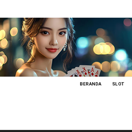
Skip
to
content
Gudang Tip
BERANDA
SLOT
– Ca