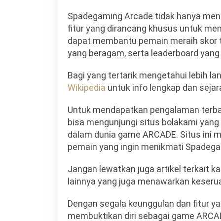
Spadegaming Arcade tidak hanya menaw
fitur yang dirancang khusus untuk me
dapat membantu pemain meraih skor tin
yang beragam, serta leaderboard yang
Bagi yang tertarik mengetahui lebih la
Wikipedia
untuk info lengkap dan seja
Untuk mendapatkan pengalaman terba
bisa mengunjungi situs bolakami yang
dalam dunia game ARCADE. Situs ini me
pemain yang ingin menikmati Spadeg
Jangan lewatkan juga artikel terkait 
lainnya yang juga menawarkan keseru
Dengan segala keunggulan dan fitur ya
membuktikan diri sebagai game ARCAD