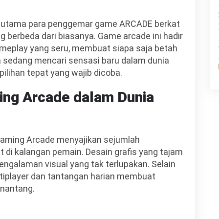
n utama para penggemar game ARCADE berkat
berbeda dari biasanya. Game arcade ini hadir
meplay yang seru, membuat siapa saja betah
da sedang mencari sensasi baru dalam dunia
lihan tepat yang wajib dicoba.
ng Arcade dalam Dunia
aming Arcade menyajikan sejumlah
 di kalangan pemain. Desain grafis yang tajam
galaman visual yang tak terlupakan. Selain
multiplayer dan tantangan harian membuat
nantang.