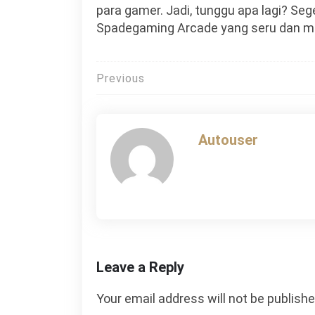
para gamer. Jadi, tunggu apa lagi? Se
Spadegaming Arcade yang seru dan 
Post
Previous
navigation
Autouser
Leave a Reply
Your email address will not be publishe