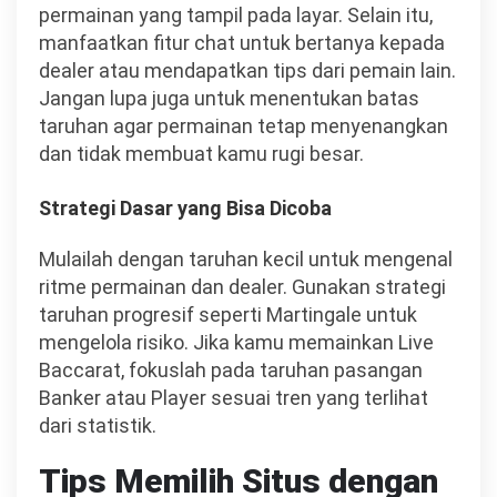
permainan yang tampil pada layar. Selain itu,
manfaatkan fitur chat untuk bertanya kepada
dealer atau mendapatkan tips dari pemain lain.
Jangan lupa juga untuk menentukan batas
taruhan agar permainan tetap menyenangkan
dan tidak membuat kamu rugi besar.
Strategi Dasar yang Bisa Dicoba
Mulailah dengan taruhan kecil untuk mengenal
ritme permainan dan dealer. Gunakan strategi
taruhan progresif seperti Martingale untuk
mengelola risiko. Jika kamu memainkan Live
Baccarat, fokuslah pada taruhan pasangan
Banker atau Player sesuai tren yang terlihat
dari statistik.
Tips Memilih Situs dengan