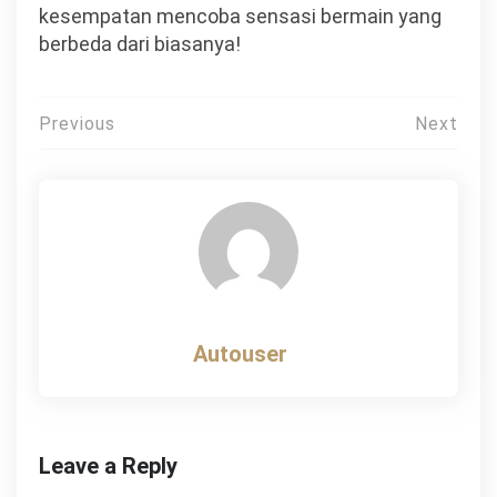
kesempatan mencoba sensasi bermain yang
berbeda dari biasanya!
Post
Previous
Next
navigation
Autouser
Leave a Reply