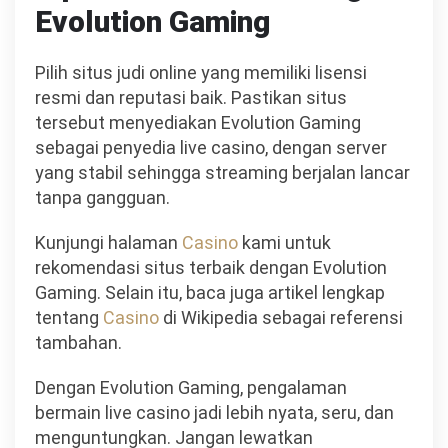
Evolution Gaming
Pilih situs judi online yang memiliki lisensi
resmi dan reputasi baik. Pastikan situs
tersebut menyediakan Evolution Gaming
sebagai penyedia live casino, dengan server
yang stabil sehingga streaming berjalan lancar
tanpa gangguan.
Kunjungi halaman
Casino
kami untuk
rekomendasi situs terbaik dengan Evolution
Gaming. Selain itu, baca juga artikel lengkap
tentang
Casino
di Wikipedia sebagai referensi
tambahan.
Dengan Evolution Gaming, pengalaman
bermain live casino jadi lebih nyata, seru, dan
menguntungkan. Jangan lewatkan