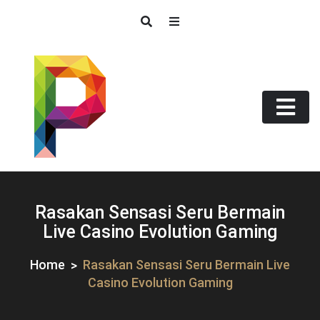
Skip
to
content
Gudang Tips & Trik Judi
Online Slot – Casino – Togel –
Rasakan Sensasi Seru Bermain
Bola
Live Casino Evolution Gaming
Home
Rasakan Sensasi Seru Bermain Live
Casino Evolution Gaming