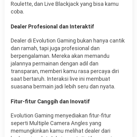
Roulette, dan Live Blackjack yang bisa kamu
coba.
Dealer Profesional dan Interaktif
Dealer di Evolution Gaming bukan hanya cantik
dan ramah, tapi juga profesional dan
berpengalaman. Mereka akan memandu
jalannya permainan dengan adil dan
transparan, memberi kamu rasa percaya diri
saat bertaruh. Interaksi live ini membuat
suasana bermain jadi lebih seru dan nyata.
Fitur-fitur Canggih dan Inovatif
Evolution Gaming menyediakan fitur-fitur
seperti Multiple Camera Angles yang
memungkinkan kamu melihat dealer dari