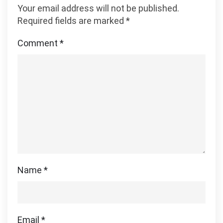
Your email address will not be published.
Required fields are marked
*
Comment
*
Name
*
Email
*