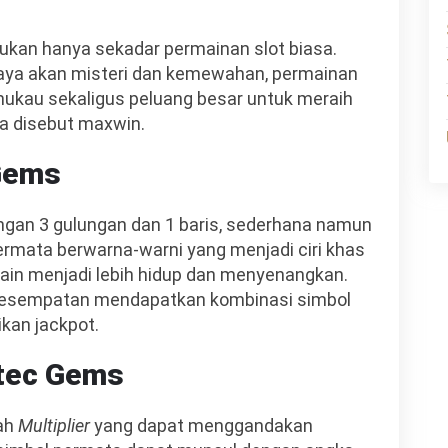
bukan hanya sekadar permainan slot biasa.
aya akan misteri dan kemewahan, permainan
kau sekaligus peluang besar untuk meraih
a disebut maxwin.
Gems
ngan 3 gulungan dan 1 baris, sederhana namun
ermata berwarna-warni yang menjadi ciri khas
in menjadi lebih hidup dan menyenangkan.
rkesempatan mendapatkan kombinasi simbol
kan jackpot.
ztec Gems
lah
Multiplier
yang dapat menggandakan