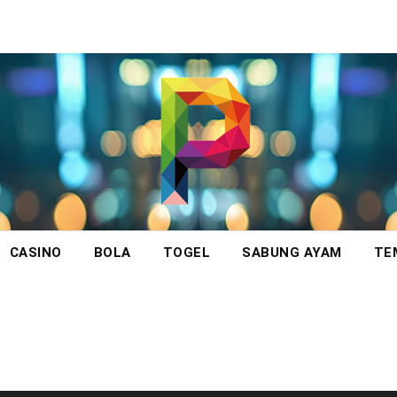
s & Trik Judi 
CASINO
BOLA
TOGEL
SABUNG AYAM
TE
sino – Togel –