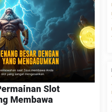
Aztec
Gems:
Permainan
Slot
Pragmatic
Play
yang
Membawa
Keberuntungan
Permainan Slot
ang Membawa