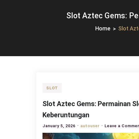
Slot Aztec Gems: P
Home
Slot Az
SLOT
Slot Aztec Gems: Permainan S
Keberuntungan
January 5, 2026
autouser
Leave a Comme