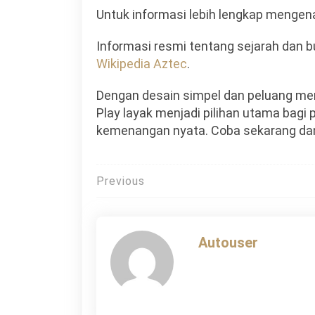
Untuk informasi lebih lengkap mengena
Informasi resmi tentang sejarah dan b
Wikipedia Aztec
.
Dengan desain simpel dan peluang men
Play layak menjadi pilihan utama bagi
kemenangan nyata. Coba sekarang da
Post
Previous
navigation
Autouser