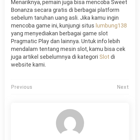
Menariknya, pemain juga bisa mencoba Sweet
Bonanza secara gratis di berbagai platform
sebelum taruhan uang asli. Jika kamu ingin
mencoba game ini, kunjungi situs
lumbung138
yang menyediakan berbagai game slot
Pragmatic Play dan lainnya. Untuk info lebih
mendalam tentang mesin slot, kamu bisa cek
juga artikel sebelumnya di kategori
Slot
di
website kami.
Post
Previous
Next
navigation