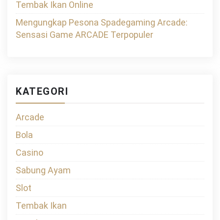
Tembak Ikan Online
Mengungkap Pesona Spadegaming Arcade:
Sensasi Game ARCADE Terpopuler
KATEGORI
Arcade
Bola
Casino
Sabung Ayam
Slot
Tembak Ikan