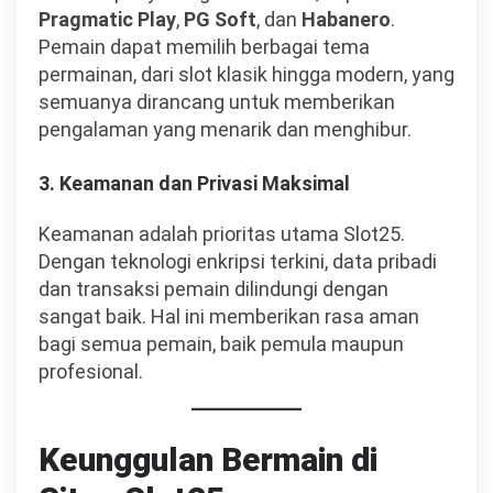
Pragmatic Play
,
PG Soft
, dan
Habanero
.
Pemain dapat memilih berbagai tema
permainan, dari slot klasik hingga modern, yang
semuanya dirancang untuk memberikan
pengalaman yang menarik dan menghibur.
3. Keamanan dan Privasi Maksimal
Keamanan adalah prioritas utama Slot25.
Dengan teknologi enkripsi terkini, data pribadi
dan transaksi pemain dilindungi dengan
sangat baik. Hal ini memberikan rasa aman
bagi semua pemain, baik pemula maupun
profesional.
Keunggulan Bermain di