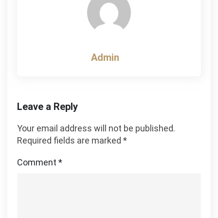
Admin
Leave a Reply
Your email address will not be published.
Required fields are marked
*
Comment
*