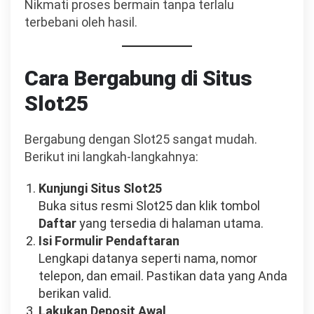
Nikmati proses bermain tanpa terlalu
terbebani oleh hasil.
Cara Bergabung di Situs
Slot25
Bergabung dengan Slot25 sangat mudah.
Berikut ini langkah-langkahnya:
Kunjungi Situs Slot25
Buka situs resmi Slot25 dan klik tombol
Daftar
yang tersedia di halaman utama.
Isi Formulir Pendaftaran
Lengkapi datanya seperti nama, nomor
telepon, dan email. Pastikan data yang Anda
berikan valid.
Lakukan Deposit Awal