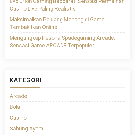
Evolution Gaming Baccarat: Sensasi Permainan
Casino Live Paling Realistis
Maksimalkan Peluang Menang di Game
Tembak Ikan Online
Mengungkap Pesona Spadegaming Arcade:
Sensasi Game ARCADE Terpopuler
KATEGORI
Arcade
Bola
Casino
Sabung Ayam