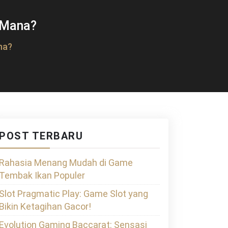
i Mana?
na?
POST TERBARU
Rahasia Menang Mudah di Game
Tembak Ikan Populer
Slot Pragmatic Play: Game Slot yang
Bikin Ketagihan Gacor!
Evolution Gaming Baccarat: Sensasi