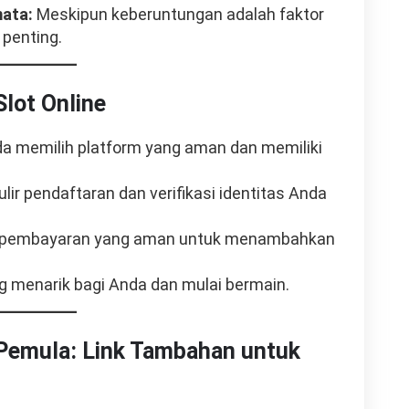
ata:
Meskipun keberuntungan adalah faktor
penting.
lot Online
a memilih platform yang aman dan memiliki
ulir pendaftaran dan verifikasi identitas Anda
pembayaran yang aman untuk menambahkan
g menarik bagi Anda dan mulai bermain.
 Pemula: Link Tambahan untuk