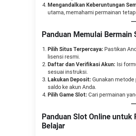
Mengandalkan Keberuntungan Sem
utama, memahami permainan tetap 
Panduan Memulai Bermain S
Pilih Situs Terpercaya:
Pastikan And
lisensi resmi.
Daftar dan Verifikasi Akun:
Isi form
sesuai instruksi.
Lakukan Deposit:
Gunakan metode 
saldo ke akun Anda.
Pilih Game Slot:
Cari permainan yan
Panduan Slot Online untuk
Belajar