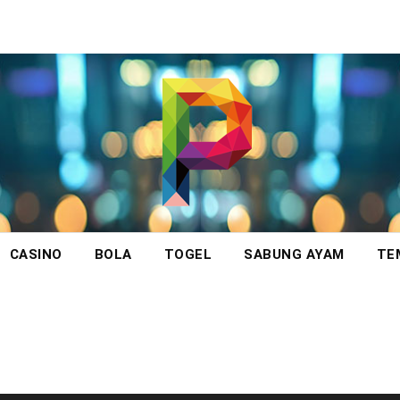
s & Trik Judi 
CASINO
BOLA
TOGEL
SABUNG AYAM
TE
sino – Togel –