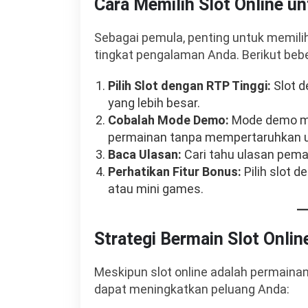
Cara Memilih Slot Online u
Sebagai pemula, penting untuk memili
tingkat pengalaman Anda. Berikut bebe
Pilih Slot dengan RTP Tinggi:
Slot d
yang lebih besar.
Cobalah Mode Demo:
Mode demo m
permainan tanpa mempertaruhkan 
Baca Ulasan:
Cari tahu ulasan pemai
Perhatikan Fitur Bonus:
Pilih slot d
atau mini games.
Strategi Bermain Slot Onli
Meskipun slot online adalah permaina
dapat meningkatkan peluang Anda: