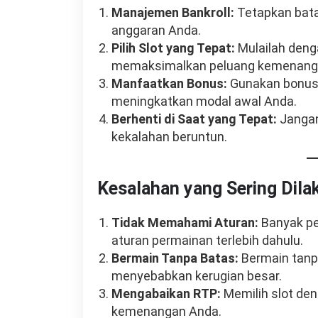
Manajemen Bankroll:
Tetapkan bata
anggaran Anda.
Pilih Slot yang Tepat:
Mulailah denga
memaksimalkan peluang kemenang
Manfaatkan Bonus:
Gunakan bonus 
meningkatkan modal awal Anda.
Berhenti di Saat yang Tepat:
Jangan
kekalahan beruntun.
Kesalahan yang Sering Dil
Tidak Memahami Aturan:
Banyak pe
aturan permainan terlebih dahulu.
Bermain Tanpa Batas:
Bermain tanp
menyebabkan kerugian besar.
Mengabaikan RTP:
Memilih slot de
kemenangan Anda.