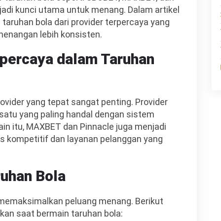
njadi kunci utama untuk menang. Dalam artikel
 taruhan bola dari provider terpercaya yang
nangan lebih konsisten.
rpercaya dalam Taruhan
rovider yang tepat sangat penting. Provider
 satu yang paling handal dengan sistem
elain itu, MAXBET dan Pinnacle juga menjadi
ds kompetitif dan layanan pelanggan yang
ruhan Bola
k memaksimalkan peluang menang. Berikut
pkan saat bermain taruhan bola: