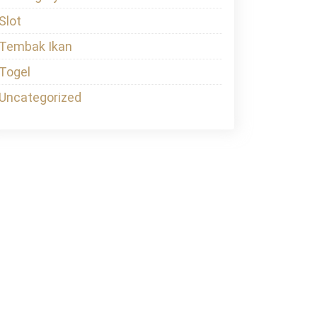
Slot
Tembak Ikan
Togel
Uncategorized