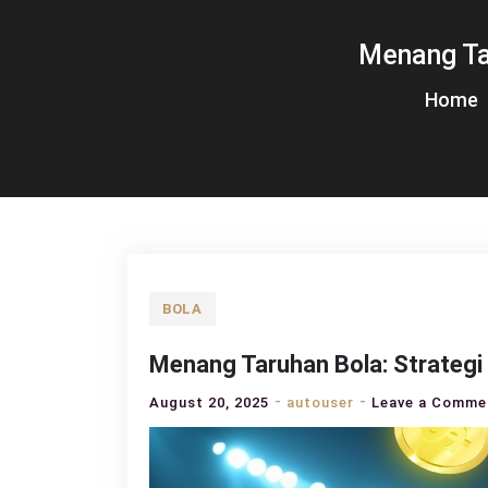
Menang Tar
Home
BOLA
Menang Taruhan Bola: Strategi 
August 20, 2025
autouser
Leave a Comme