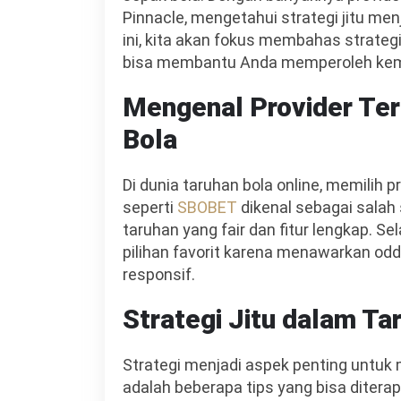
Pinnacle, mengetahui strategi jitu me
ini, kita akan fokus membahas strategi
bisa membantu Anda memperoleh keme
Mengenal Provider Te
Bola
Di dunia taruhan bola online, memilih p
seperti
SBOBET
dikenal sebagai salah
taruhan yang fair dan fitur lengkap. S
pilihan favorit karena menawarkan od
responsif.
Strategi Jitu dalam Ta
Strategi menjadi aspek penting untu
adalah beberapa tips yang bisa ditera