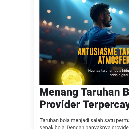
Menang Taruhan Bol
Provider Terperca
Taruhan bola menjadi salah satu perma
sepak bola. Dengan banyaknya provide