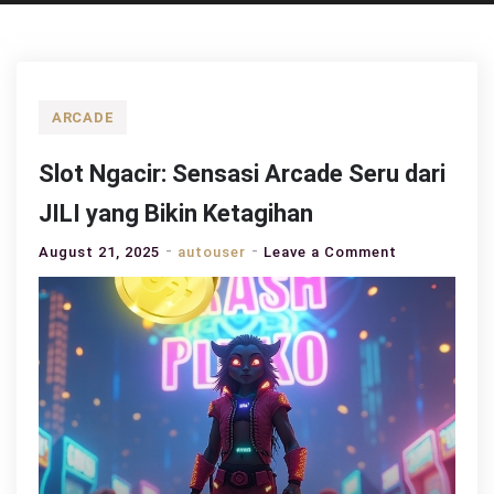
ARCADE
Slot Ngacir: Sensasi Arcade Seru dari
JILI yang Bikin Ketagihan
on
August 21, 2025
autouser
Leave a Comment
Slot
Ngacir:
Sensasi
Arcade
Seru
dari
JILI
yang