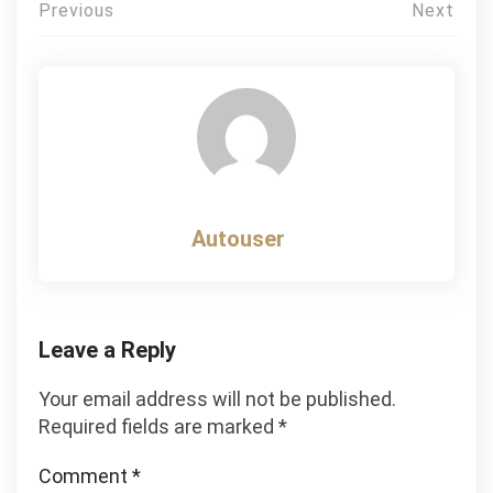
Post
Previous
Next
navigation
Autouser
Leave a Reply
Your email address will not be published.
Required fields are marked
*
Comment
*