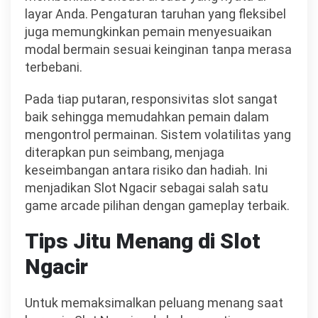
layar Anda. Pengaturan taruhan yang fleksibel
juga memungkinkan pemain menyesuaikan
modal bermain sesuai keinginan tanpa merasa
terbebani.
Pada tiap putaran, responsivitas slot sangat
baik sehingga memudahkan pemain dalam
mengontrol permainan. Sistem volatilitas yang
diterapkan pun seimbang, menjaga
keseimbangan antara risiko dan hadiah. Ini
menjadikan Slot Ngacir sebagai salah satu
game arcade pilihan dengan gameplay terbaik.
Tips Jitu Menang di Slot
Ngacir
Untuk memaksimalkan peluang menang saat