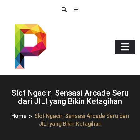
Skip
to
content
Gudang Tips & Trik Judi
Online Slot – Casino – Togel –
Slot Ngacir: Sensasi Arcade Seru
Bola
dari JILI yang Bikin Ketagihan
Home
Slot Ngacir: Sensasi Arcade Seru dari
JILI yang Bikin Ketagihan