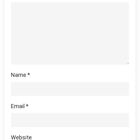
Name
*
Email
*
Website