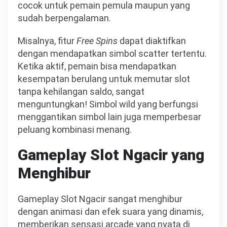
cocok untuk pemain pemula maupun yang
sudah berpengalaman.
Misalnya, fitur
Free Spins
dapat diaktifkan
dengan mendapatkan simbol scatter tertentu.
Ketika aktif, pemain bisa mendapatkan
kesempatan berulang untuk memutar slot
tanpa kehilangan saldo, sangat
menguntungkan! Simbol wild yang berfungsi
menggantikan simbol lain juga memperbesar
peluang kombinasi menang.
Gameplay Slot Ngacir yang
Menghibur
Gameplay Slot Ngacir sangat menghibur
dengan animasi dan efek suara yang dinamis,
memberikan sensasi arcade yang nyata di