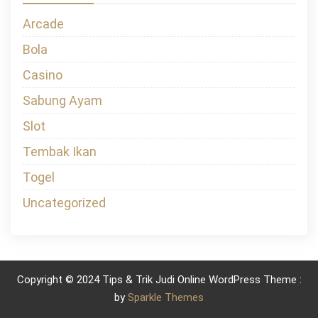
Arcade
Bola
Casino
Sabung Ayam
Slot
Tembak Ikan
Togel
Uncategorized
Copyright © 2024 Tips & Trik Judi Online WordPress Theme :
by
Sparkle Themes