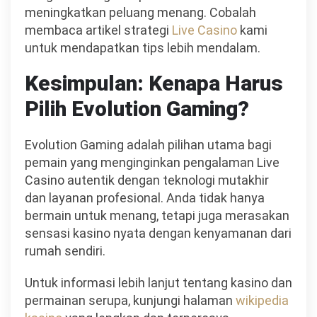
meningkatkan peluang menang. Cobalah
membaca artikel strategi
Live Casino
kami
untuk mendapatkan tips lebih mendalam.
Kesimpulan: Kenapa Harus
Pilih Evolution Gaming?
Evolution Gaming adalah pilihan utama bagi
pemain yang menginginkan pengalaman Live
Casino autentik dengan teknologi mutakhir
dan layanan profesional. Anda tidak hanya
bermain untuk menang, tetapi juga merasakan
sensasi kasino nyata dengan kenyamanan dari
rumah sendiri.
Untuk informasi lebih lanjut tentang kasino dan
permainan serupa, kunjungi halaman
wikipedia