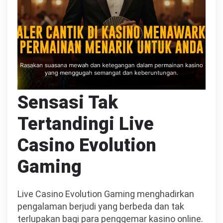
Sensasi Tak
Tertandingi Live
Casino Evolution
Gaming
Live Casino Evolution Gaming menghadirkan
pengalaman berjudi yang berbeda dan tak
terlupakan bagi para penggemar kasino online.