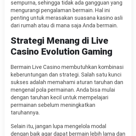
sempurna, sehingga tidak ada gangguan yang
mengurangi pengalaman bermain. Hal ini
penting untuk merasakan suasana kasino asli
dari rumah atau di mana saja Anda bermain.
Strategi Menang di Live
Casino Evolution Gaming
Bermain Live Casino membutuhkan kombinasi
keberuntungan dan strategi. Salah satu kunci
sukses adalah memahami aturan taruhan dan
mengenal pola permainan. Anda bisa mulai
dengan taruhan kecil untuk mempelajari
permainan sebelum meningkatkan
taruhannya.
Selain itu, jangan lupa mengelola modal
dengan baik agar dapat bermain lebih lama dan