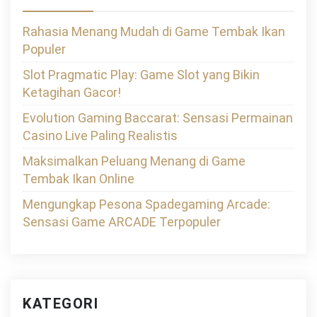
Rahasia Menang Mudah di Game Tembak Ikan
Populer
Slot Pragmatic Play: Game Slot yang Bikin
Ketagihan Gacor!
Evolution Gaming Baccarat: Sensasi Permainan
Casino Live Paling Realistis
Maksimalkan Peluang Menang di Game
Tembak Ikan Online
Mengungkap Pesona Spadegaming Arcade:
Sensasi Game ARCADE Terpopuler
KATEGORI