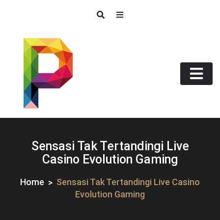
Skip
to
content
Gudang Tips & Trik Judi
Online Slot – Casino – Togel –
Sensasi Tak Tertandingi Live
Bola
Casino Evolution Gaming
Home
Sensasi Tak Tertandingi Live Casino
Evolution Gaming