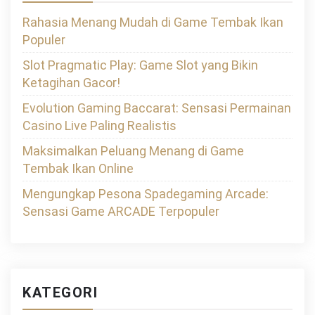
Rahasia Menang Mudah di Game Tembak Ikan
Populer
Slot Pragmatic Play: Game Slot yang Bikin
Ketagihan Gacor!
Evolution Gaming Baccarat: Sensasi Permainan
Casino Live Paling Realistis
Maksimalkan Peluang Menang di Game
Tembak Ikan Online
Mengungkap Pesona Spadegaming Arcade:
Sensasi Game ARCADE Terpopuler
KATEGORI