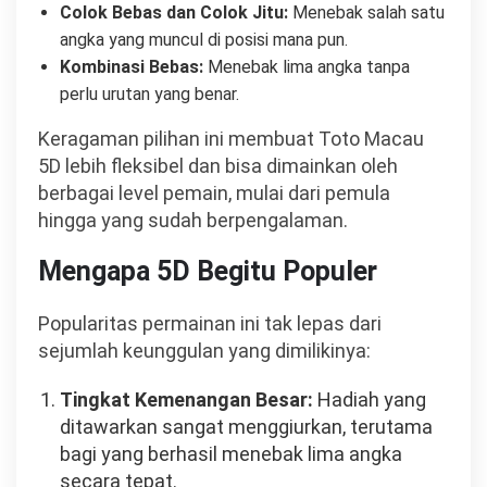
Colok Bebas dan Colok Jitu:
Menebak salah satu
angka yang muncul di posisi mana pun.
Kombinasi Bebas:
Menebak lima angka tanpa
perlu urutan yang benar.
Keragaman pilihan ini membuat Toto Macau
5D lebih fleksibel dan bisa dimainkan oleh
berbagai level pemain, mulai dari pemula
hingga yang sudah berpengalaman.
Mengapa 5D Begitu Populer
Popularitas permainan ini tak lepas dari
sejumlah keunggulan yang dimilikinya:
Tingkat Kemenangan Besar:
Hadiah yang
ditawarkan sangat menggiurkan, terutama
bagi yang berhasil menebak lima angka
secara tepat.