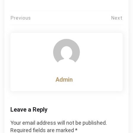
Post
Previous
Next
navigation
Admin
Leave a Reply
Your email address will not be published.
Required fields are marked
*