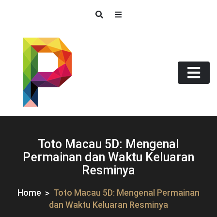
Skip
to
content
Gudang Tips & Trik Judi
Online Slot – Casino – Togel –
Toto Macau 5D: Mengenal
Bola
Permainan dan Waktu Keluaran
Resminya
Home
Toto Macau 5D: Mengenal Permainan
dan Waktu Keluaran Resminya