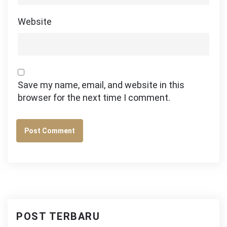
Website
Save my name, email, and website in this
browser for the next time I comment.
POST TERBARU