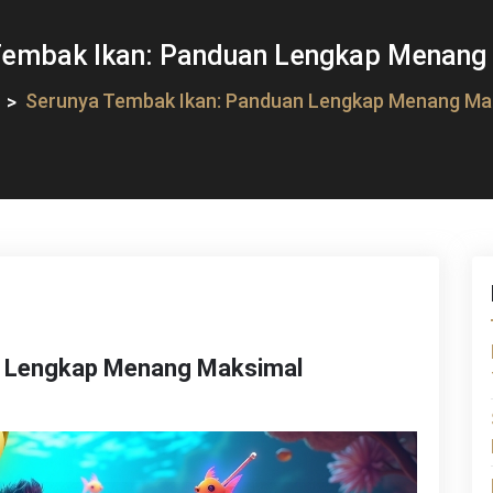
Tembak Ikan: Panduan Lengkap Menang
Serunya Tembak Ikan: Panduan Lengkap Menang Ma
n Lengkap Menang Maksimal
n
erunya
embak
kan: