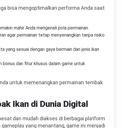
t juga bisa mengoptimalkan performa Anda saat
emakin mahir Anda mengenali pola permainan.
an agar permainan tetap menyenangkan tanpa risiko
ata yang sesuai dengan gaya bermain dan jenis ikan
 bonus dan fitur khusus dalam game untuk
g Anda untuk memenangkan permainan tembak
 Ikan di Dunia Digital
esat dan mudah diakses di berbagai platform
an gameplay yang menantang, game ini menjadi