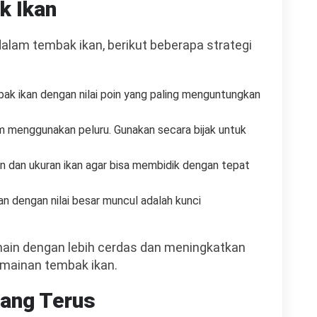
k Ikan
lam tembak ikan, berikut beberapa strategi
k ikan dengan nilai poin yang paling menguntungkan
 menggunakan peluru. Gunakan secara bijak untuk
 dan ukuran ikan agar bisa membidik dengan tepat
dengan nilai besar muncul adalah kunci
main dengan lebih cerdas dan meningkatkan
mainan tembak ikan.
nang Terus