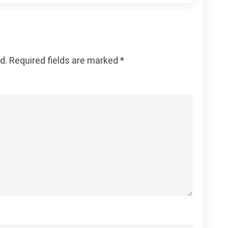
d.
Required fields are marked
*