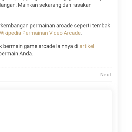
alangan. Mainkan sekarang dan rasakan
erkembangan permainan arcade seperti tembak
Wikipedia Permainan Video Arcade
.
ik bermain game arcade lainnya di
artikel
 bermain Anda.
Next