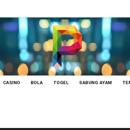
s & Trik Judi 
CASINO
BOLA
TOGEL
SABUNG AYAM
TE
sino – Togel –