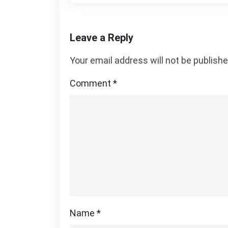
Leave a Reply
Your email address will not be publishe
Comment
*
Name
*