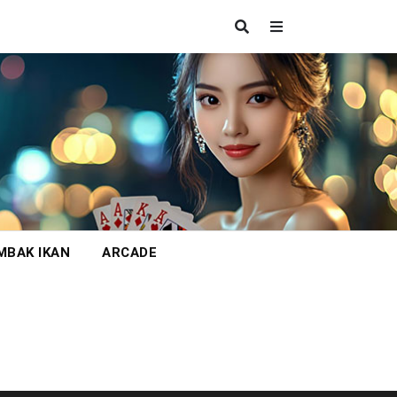
Online Slot
MBAK IKAN
ARCADE
 Bola