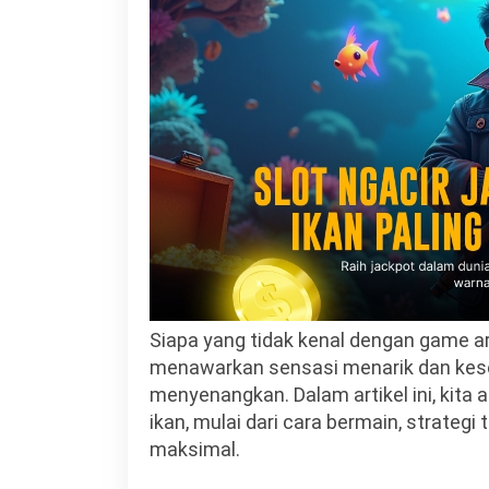
P
L
M
M
Siapa yang tidak kenal dengan game a
menawarkan sensasi menarik dan kes
menyenangkan. Dalam artikel ini, kit
ikan, mulai dari cara bermain, strateg
maksimal.