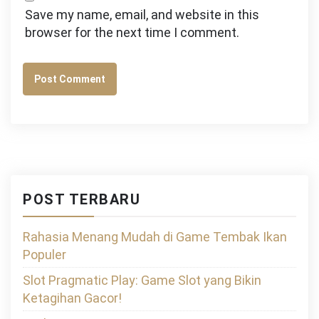
Save my name, email, and website in this
browser for the next time I comment.
POST TERBARU
Rahasia Menang Mudah di Game Tembak Ikan
Populer
Slot Pragmatic Play: Game Slot yang Bikin
Ketagihan Gacor!