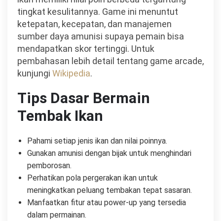
tingkat kesulitannya. Game ini menuntut
ketepatan, kecepatan, dan manajemen
sumber daya amunisi supaya pemain bisa
mendapatkan skor tertinggi. Untuk
pembahasan lebih detail tentang game arcade,
kunjungi
Wikipedia
.
Tips Dasar Bermain
Tembak Ikan
Pahami setiap jenis ikan dan nilai poinnya.
Gunakan amunisi dengan bijak untuk menghindari
pemborosan.
Perhatikan pola pergerakan ikan untuk
meningkatkan peluang tembakan tepat sasaran.
Manfaatkan fitur atau power-up yang tersedia
dalam permainan.