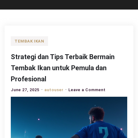
TEMBAK IKAN
Strategi dan Tips Terbaik Bermain
Tembak Ikan untuk Pemula dan
Profesional
on
June 27, 2025
autouser
Leave a Comment
Strategi
dan
Tips
Terbaik
Bermain
Tembak