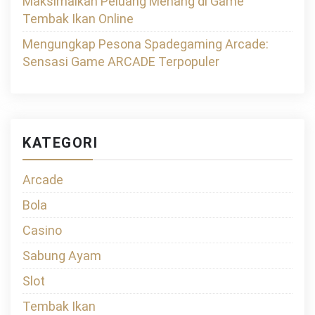
Maksimalkan Peluang Menang di Game
Tembak Ikan Online
Mengungkap Pesona Spadegaming Arcade:
Sensasi Game ARCADE Terpopuler
KATEGORI
Arcade
Bola
Casino
Sabung Ayam
Slot
Tembak Ikan