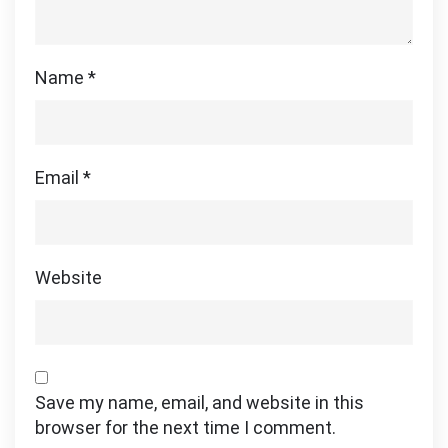
Name
*
Email
*
Website
Save my name, email, and website in this
browser for the next time I comment.