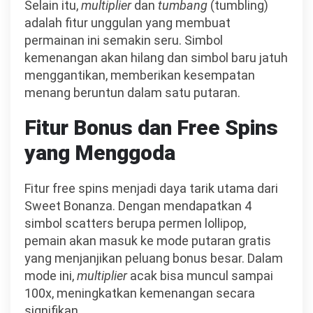
Selain itu,
multiplier
dan
tumbang
(tumbling)
adalah fitur unggulan yang membuat
permainan ini semakin seru. Simbol
kemenangan akan hilang dan simbol baru jatuh
menggantikan, memberikan kesempatan
menang beruntun dalam satu putaran.
Fitur Bonus dan Free Spins
yang Menggoda
Fitur free spins menjadi daya tarik utama dari
Sweet Bonanza. Dengan mendapatkan 4
simbol scatters berupa permen lollipop,
pemain akan masuk ke mode putaran gratis
yang menjanjikan peluang bonus besar. Dalam
mode ini,
multiplier
acak bisa muncul sampai
100x, meningkatkan kemenangan secara
signifikan.