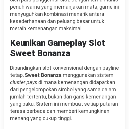
penuh warna yang memanjakan mata, game ini
menyuguhkan kombinasi menarik antara
kesederhanaan dan peluang besar untuk
meraih kemenangan maksimal.
Keunikan Gameplay Slot
Sweet Bonanza
Dibandingkan slot konvensional dengan payline
tetap,
Sweet Bonanza
menggunakan sistem
cluster pays
di mana kemenangan didapatkan
dari pengelompokan simbol yang sama dalam
jumlah tertentu, bukan dari garis kemenangan
yang baku. Sistem ini membuat setiap putaran
terasa berbeda dan memberi kemungkinan
menang yang cukup tinggi.