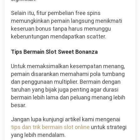
Selain itu, fitur pembelian free spins
memungkinkan pemain langsung menikmati
keseruan bonus tanpa harus menunggu
keberuntungan mendapatkan scatter.
Tips Bermain Slot Sweet Bonanza
Untuk memaksimalkan kesempatan menang,
pemain disarankan memahami pola tumbang
dan penggunaan multiplier. Bermain dengan
taruhan yang bijak juga penting agar durasi
bermain lebih lama dan peluang menang lebih
besar.
Jangan lupa kunjungi artikel kami mengenai
tips dan trik bermain slot online
untuk strategi
yang lebih mendalam.