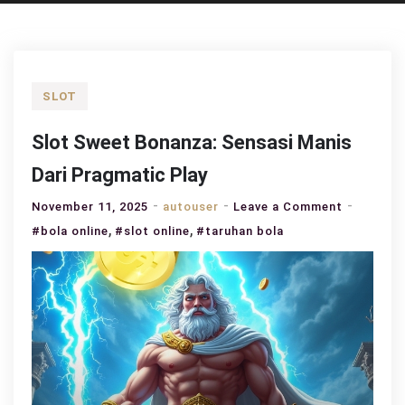
SLOT
Slot Sweet Bonanza: Sensasi Manis
Dari Pragmatic Play
on
November 11, 2025
autouser
Leave a Comment
,
,
Slot
#bola online
#slot online
#taruhan bola
Sweet
Bonanza:
Sensasi
Manis
Dari
Pragmati
Play