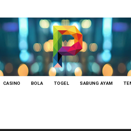
s & Trik Judi 
CASINO
BOLA
TOGEL
SABUNG AYAM
TE
sino – Togel –