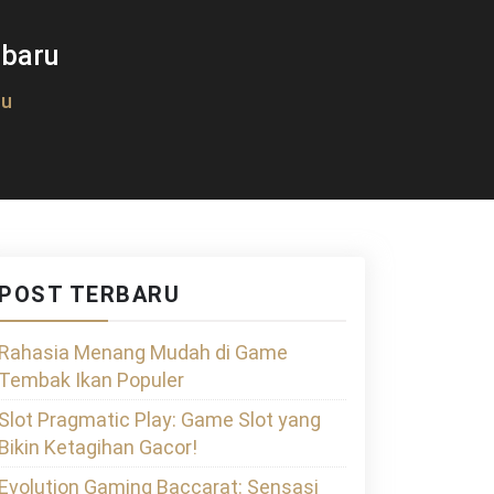
rbaru
ru
POST TERBARU
Rahasia Menang Mudah di Game
Tembak Ikan Populer
Slot Pragmatic Play: Game Slot yang
Bikin Ketagihan Gacor!
Evolution Gaming Baccarat: Sensasi