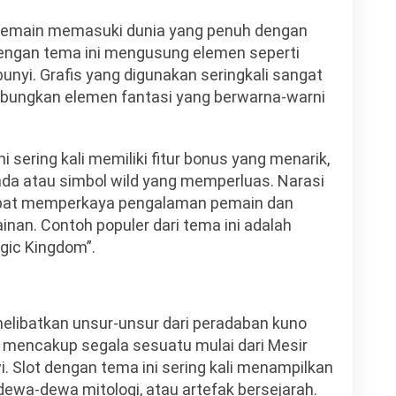
pemain memasuki dunia yang penuh dengan
 dengan tema ini mengusung elemen seperti
bunyi. Grafis yang digunakan seringkali sangat
bungkan elemen fantasi yang berwarna-warni
i sering kali memiliki fitur bonus yang menarik,
nda atau simbol wild yang memperluas. Narasi
dapat memperkaya pengalaman pemain dan
n. Contoh populer dari tema ini adalah
gic Kingdom”.
melibatkan unsur-unsur dari peradaban kuno
sa mencakup segala sesuatu mulai dari Mesir
 Slot dengan tema ini sering kali menampilkan
 dewa-dewa mitologi, atau artefak bersejarah.