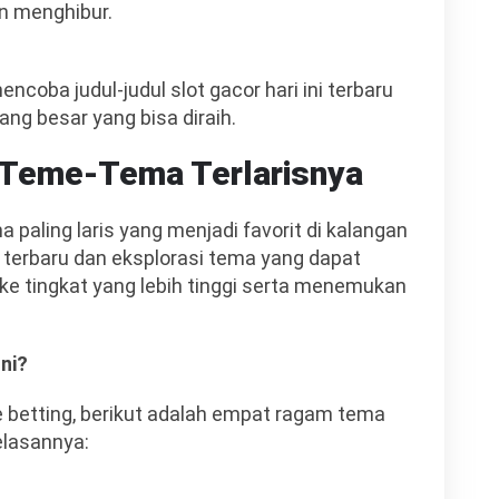
n menghibur.
oba judul-judul slot gacor hari ini terbaru
ang besar yang bisa diraih.
an Teme-Tema Terlarisnya
 paling laris yang menjadi favorit di kalangan
ta terbaru dan eksplorasi tema yang dapat
 tingkat yang lebih tinggi serta menemukan
ni?
etting, berikut adalah empat ragam tema
elasannya: