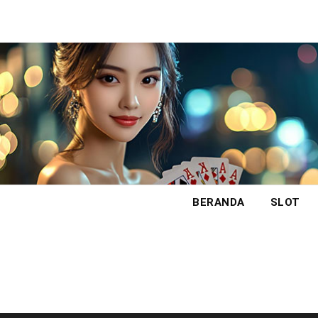
Skip
to
content
Gudang Tip
BERANDA
SLOT
– Ca