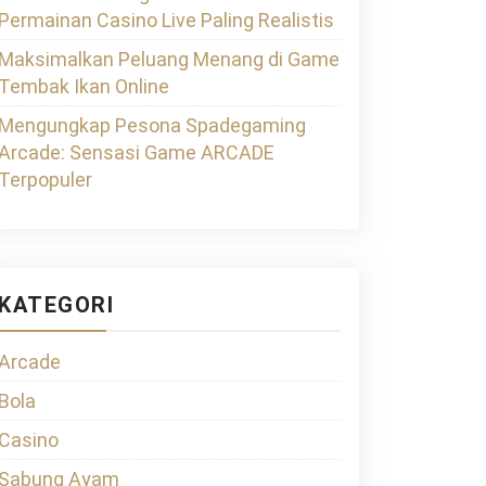
Permainan Casino Live Paling Realistis
Maksimalkan Peluang Menang di Game
Tembak Ikan Online
Mengungkap Pesona Spadegaming
Arcade: Sensasi Game ARCADE
Terpopuler
KATEGORI
Arcade
Bola
Casino
Sabung Ayam