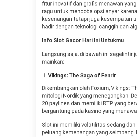
fitur inovatif dan grafis menawan ya
ragu untuk mencoba opsi anyar karena
kesenangan tetapi juga kesempatan u
hadir dengan teknologi canggih dan al
Info Slot Gacor Hari Ini Untukmu
Langsung saja, di bawah ini segelintir
mainkan:
Vikings: The Saga of Fenrir
Dikembangkan oleh Foxium, Vikings: T
mitologi Nordik yang menegangkan. De
20 paylines dan memiliki RTP yang berv
bergantung pada kasino yang menawa
Slot ini memiliki volatilitas sedang d
peluang kemenangan yang seimbang. Bet