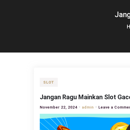
Jang
SLOT
Jangan Ragu Mainkan Slot Gacor
November 22, 2024
admin
Leave a Comme