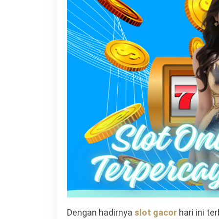
Dengan hadirnya
slot gacor
hari ini te