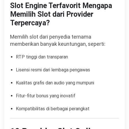
Slot Engine Terfavorit Mengapa
Memilih Slot dari Provider
Terpercaya?
Memilih slot dari penyedia ternama
memberikan banyak keuntungan, seperti:
RTP tinggi dan transparan
Lisensi resmi dari lembaga pengawas
Kualitas grafis dan audio yang mumpuni
Fitur-fitur bonus yang inovatif
Kompatibilitas di berbagai perangkat