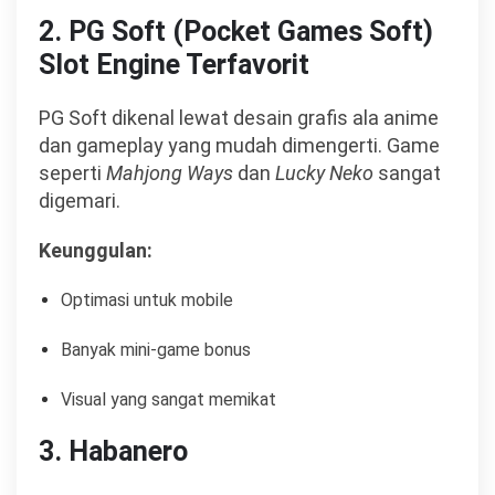
2. PG Soft (Pocket Games Soft)
Slot Engine Terfavorit
PG Soft dikenal lewat desain grafis ala anime
dan gameplay yang mudah dimengerti. Game
seperti
Mahjong Ways
dan
Lucky Neko
sangat
digemari.
Keunggulan:
Optimasi untuk mobile
Banyak mini-game bonus
Visual yang sangat memikat
3. Habanero