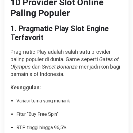
10 Provider Slot Online
Paling Populer
1. Pragmatic Play Slot Engine
Terfavorit
Pragmatic Play adalah salah satu provider
paling populer di dunia. Game seperti
Gates of
Olympus
dan
Sweet Bonanza
menjadi ikon bagi
pemain slot Indonesia.
Keunggulan:
Variasi tema yang menarik
Fitur “Buy Free Spin”
RTP tinggi hingga 96,5%