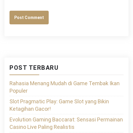
POST TERBARU
Rahasia Menang Mudah di Game Tembak Ikan
Populer
Slot Pragmatic Play: Game Slot yang Bikin
Ketagihan Gacor!
Evolution Gaming Baccarat: Sensasi Permainan
Casino Live Paling Realistis