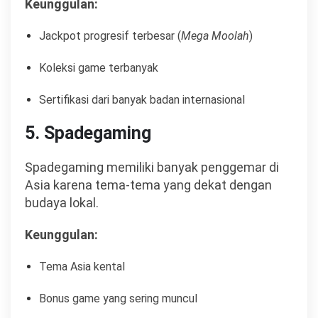
Keunggulan:
Jackpot progresif terbesar (
Mega Moolah
)
Koleksi game terbanyak
Sertifikasi dari banyak badan internasional
5. Spadegaming
Spadegaming memiliki banyak penggemar di
Asia karena tema-tema yang dekat dengan
budaya lokal.
Keunggulan:
Tema Asia kental
Bonus game yang sering muncul