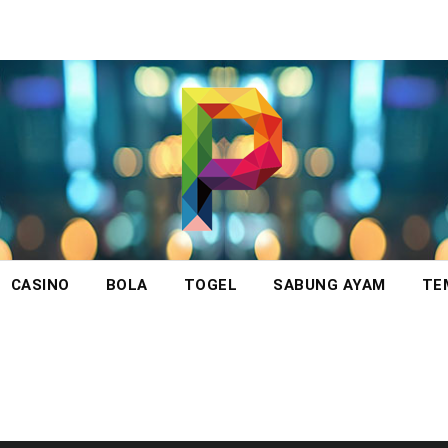
s & Trik Judi 
CASINO
BOLA
TOGEL
SABUNG AYAM
TE
sino – Togel –