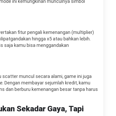
mode ini kemungkinan munculnya simbol
ertakan fitur pengali kemenangan (multiplier)
ipatgandakan hingga x5 atau bahkan lebih.
atis saja kamu bisa menggandakan
 scatter muncul secara alami, game ini juga
re
. Dengan membayar sejumlah kredit, kamu
ins dan berburu kemenangan besar tanpa harus
ukan Sekadar Gaya, Tapi