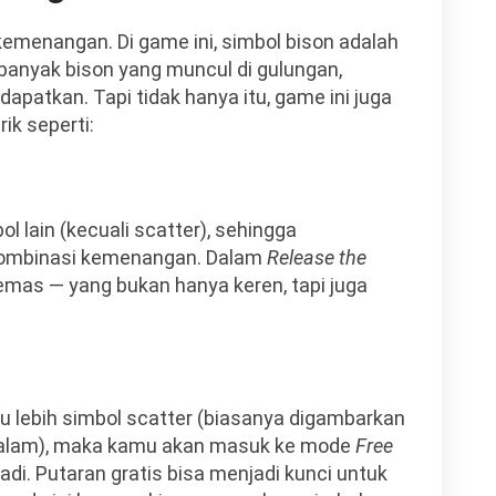
kemenangan. Di game ini, simbol bison adalah
 banyak bison yang muncul di gulungan,
apatkan. Tapi tidak hanya itu, game ini juga
ik seperti:
 lain (kecuali scatter), sehingga
kombinasi kemenangan. Dalam
Release the
 emas — yang bukan hanya keren, tapi juga
u lebih simbol scatter (biasanya digambarkan
 alam), maka kamu akan masuk ke mode
Free
rjadi. Putaran gratis bisa menjadi kunci untuk