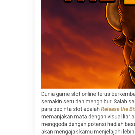
Slot
Liar
Pen
Keku
&
Hadi
Besa
Dunia game slot online terus berkem
semakin seru dan menghibur. Salah sa
para pecinta slot adalah
Release the B
memanjakan mata dengan visual liar a
menggoda dengan potensi hadiah besar 
akan mengajak kamu menjelajahi lebih