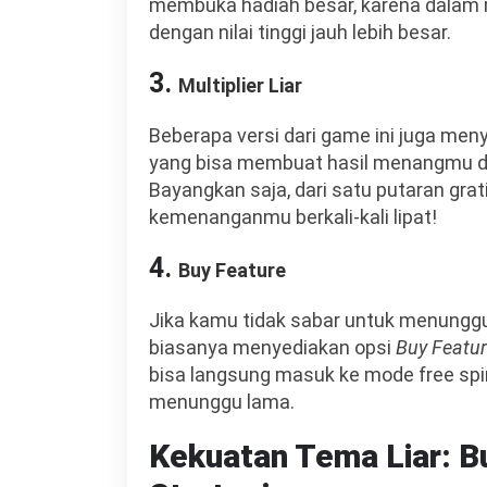
membuka hadiah besar, karena dalam 
dengan nilai tinggi jauh lebih besar.
3.
Multiplier Liar
Beberapa versi dari game ini juga meny
yang bisa membuat hasil menangmu dil
Bayangkan saja, dari satu putaran gr
kemenanganmu berkali-kali lipat!
4.
Buy Feature
Jika kamu tidak sabar untuk menunggu
biasanya menyediakan opsi
Buy Featu
bisa langsung masuk ke mode free sp
menunggu lama.
Kekuatan Tema Liar: B