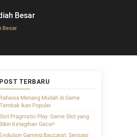
diah Besar
h Besar
POST TERBARU
Rahasia Menang Mudah di Game
Tembak Ikan Populer
Slot Pragmatic Play: Game Slot yang
Bikin Ketagihan Gacor!
Evolution Gaming Baccarat: Sensasi