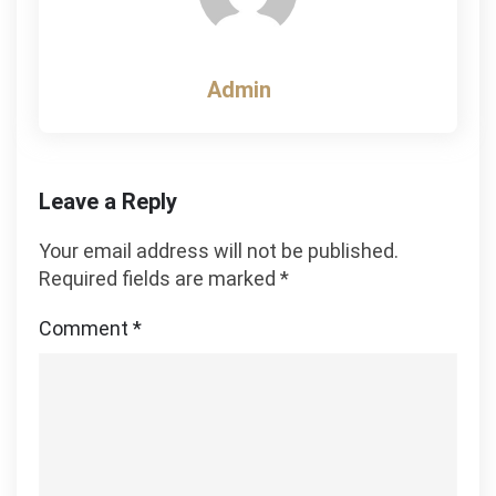
Admin
Leave a Reply
Your email address will not be published.
Required fields are marked
*
Comment
*