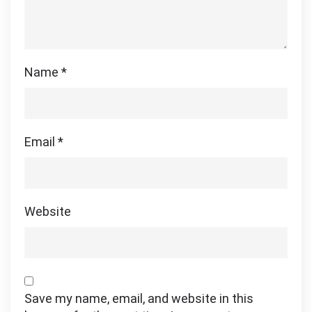
Name
*
Email
*
Website
Save my name, email, and website in this