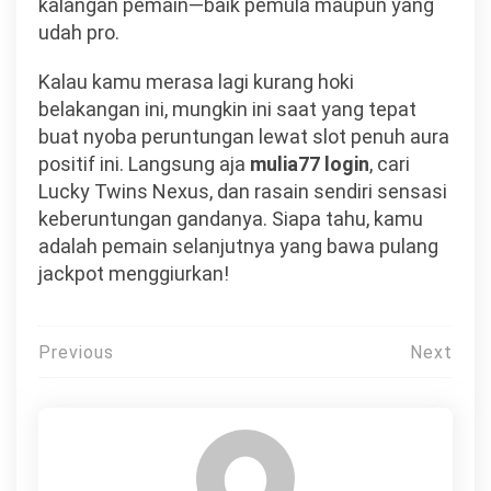
kalangan pemain—baik pemula maupun yang
udah pro.
Kalau kamu merasa lagi kurang hoki
belakangan ini, mungkin ini saat yang tepat
buat nyoba peruntungan lewat slot penuh aura
positif ini. Langsung aja
mulia77
login
, cari
Lucky Twins Nexus, dan rasain sendiri sensasi
keberuntungan gandanya. Siapa tahu, kamu
adalah pemain selanjutnya yang bawa pulang
jackpot menggiurkan!
Post
Previous
Next
navigation