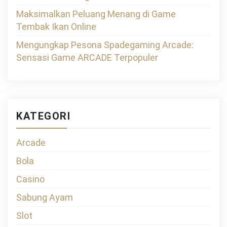
Maksimalkan Peluang Menang di Game
Tembak Ikan Online
Mengungkap Pesona Spadegaming Arcade:
Sensasi Game ARCADE Terpopuler
KATEGORI
Arcade
Bola
Casino
Sabung Ayam
Slot