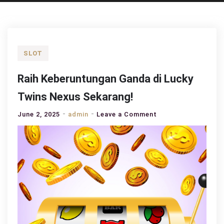
SLOT
Raih Keberuntungan Ganda di Lucky
Twins Nexus Sekarang!
on
June 2, 2025
admin
Leave a Comment
Raih
Keberuntungan
Ganda
di
Lucky
Twins
Nexus
Sekarang!