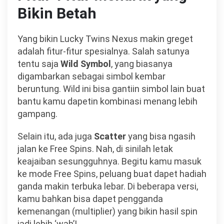
Bikin Betah
Yang bikin Lucky Twins Nexus makin greget
adalah fitur-fitur spesialnya. Salah satunya
tentu saja
Wild Symbol
, yang biasanya
digambarkan sebagai simbol kembar
beruntung. Wild ini bisa gantiin simbol lain buat
bantu kamu dapetin kombinasi menang lebih
gampang.
Selain itu, ada juga
Scatter
yang bisa ngasih
jalan ke Free Spins. Nah, di sinilah letak
keajaiban sesungguhnya. Begitu kamu masuk
ke mode Free Spins, peluang buat dapet hadiah
ganda makin terbuka lebar. Di beberapa versi,
kamu bahkan bisa dapet pengganda
kemenangan (multiplier) yang bikin hasil spin
jadi lebih ‘wah’!