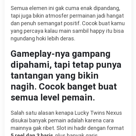
Semua elemen ini gak cuma enak dipandang,
tapi juga bikin atmosfer permainan jadi hangat
dan penuh semangat positif. Cocok buat kamu
yang percaya kalau main sambil happy itu bisa
ngundang hoki lebih deras.
Gameplay-nya gampang
dipahami, tapi tetap punya
tantangan yang bikin
nagih. Cocok banget buat
semua level pemain.
Salah satu alasan kenapa Lucky Twins Nexus
disukai banyak pemain adalah karena cara
mainnya gak ribet. Slot ini hadir dengan format
5 reel dan 3 baris
, plus banyak garis