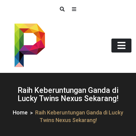
Skip
to
content
Gudang Tips & Trik Judi
Online Slot – Casino – Togel –
Raih Keberuntungan Ganda di
Bola
Lucky Twins Nexus Sekarang!
Home
Raih Keberuntungan Ganda di Lucky
Twins Nexus Sekarang!