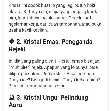
Kristal ini cocok buat lo yang lagi butuh hoki
ekstra. Katanya sih, siapa yang pegang kristal
biru, langkahnya selalu lancar. Cocok buat
ngelamar kerja, cari cuan tambahan, atau buka
usaha kecil-kecilan.
🔶 2. Kristal Emas: Pengganda
Rejeki
Ini dia yang paling dicari. Kristal emas bisa jadi
“multiplier” rejeki. Apapun yang lo punya, bisa
dilipatgandakan. Punya skill? Bisa jadi cuan.
Punya ide? Bisa jadi bisnis. Punya keberanian?
Bisa jadi kemenangan besar.
🔮 3. Kristal Ungu: Pelindung
Aura