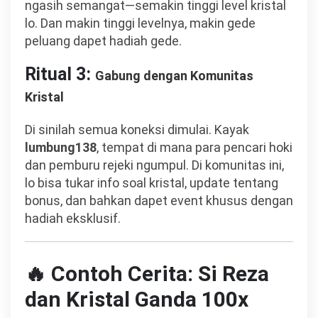
ngasih semangat—semakin tinggi level kristal
lo. Dan makin tinggi levelnya, makin gede
peluang dapet hadiah gede.
Ritual 3:
Gabung dengan Komunitas
Kristal
Di sinilah semua koneksi dimulai. Kayak
lumbung138
, tempat di mana para pencari hoki
dan pemburu rejeki ngumpul. Di komunitas ini,
lo bisa tukar info soal kristal, update tentang
bonus, dan bahkan dapet event khusus dengan
hadiah eksklusif.
🔥 Contoh Cerita: Si Reza
dan Kristal Ganda 100x