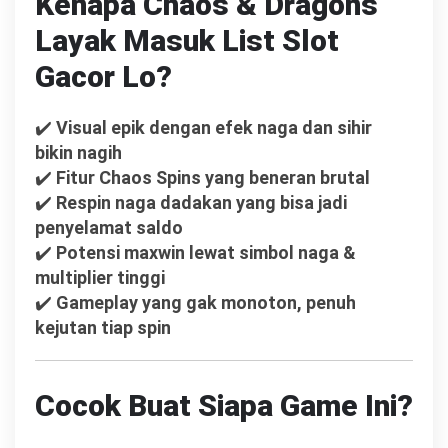
Kenapa Chaos & Dragons
Layak Masuk List Slot
Gacor Lo?
✔️
Visual epik dengan efek naga dan sihir
bikin nagih
✔️
Fitur Chaos Spins yang beneran brutal
✔️
Respin naga dadakan yang bisa jadi
penyelamat saldo
✔️
Potensi maxwin lewat simbol naga &
multiplier tinggi
✔️
Gameplay yang gak monoton, penuh
kejutan tiap spin
Cocok Buat Siapa Game Ini?