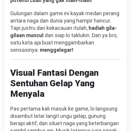
potensi cuan yang gak main-main!
Gulungan dalam game ini kayak medan perang
antara naga dan dunia yang hampir hancur.
Tapi justru dari kekacauan itulah,
hadiah gila-
gilaan muncul
dan siap lo taklukin. Dan ya bro,
satu kata aja buat menggambarkan
sensasinya:
menggelegar!
Visual Fantasi Dengan
Sentuhan Gelap Yang
Menyala
Pas pertama kali masuk ke game, lo langsung
disambut latar langit ungu gelap, gunung
berapi aktif, dan siluet naga yang beterbangan
sambil sembur api. Musik latarnya juga nggak