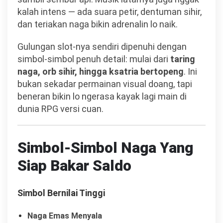
kalah intens — ada suara petir, dentuman sihir,
dan teriakan naga bikin adrenalin lo naik.
Gulungan slot-nya sendiri dipenuhi dengan
simbol-simbol penuh detail: mulai dari
taring
naga, orb sihir, hingga ksatria bertopeng
. Ini
bukan sekadar permainan visual doang, tapi
beneran bikin lo ngerasa kayak lagi main di
dunia RPG versi cuan.
Simbol-Simbol Naga Yang
Siap Bakar Saldo
Simbol Bernilai Tinggi
Naga Emas Menyala