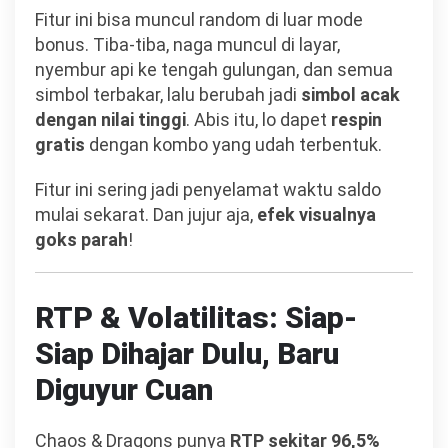
Fitur ini bisa muncul random di luar mode
bonus. Tiba-tiba, naga muncul di layar,
nyembur api ke tengah gulungan, dan semua
simbol terbakar, lalu berubah jadi
simbol acak
dengan nilai tinggi
. Abis itu, lo dapet
respin
gratis
dengan kombo yang udah terbentuk.
Fitur ini sering jadi penyelamat waktu saldo
mulai sekarat. Dan jujur aja,
efek visualnya
goks parah
!
RTP & Volatilitas: Siap-
Siap Dihajar Dulu, Baru
Diguyur Cuan
Chaos & Dragons punya
RTP sekitar 96,5%