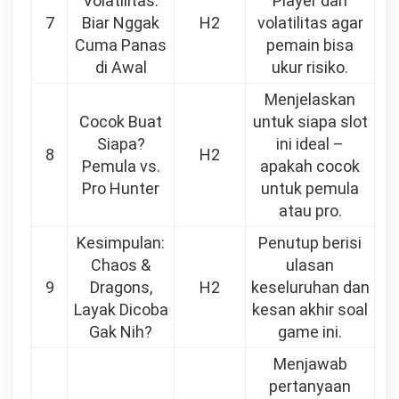
Volatilitas:
Player dan
7
Biar Nggak
H2
volatilitas agar
Cuma Panas
pemain bisa
di Awal
ukur risiko.
Menjelaskan
Cocok Buat
untuk siapa slot
Siapa?
ini ideal –
8
H2
Pemula vs.
apakah cocok
Pro Hunter
untuk pemula
atau pro.
Kesimpulan:
Penutup berisi
Chaos &
ulasan
9
Dragons,
H2
keseluruhan dan
Layak Dicoba
kesan akhir soal
Gak Nih?
game ini.
Menjawab
pertanyaan