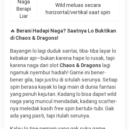
Naga
Wild meluas secara
Berapi
horizontal/vertikal saat spin
Liar
🔥
Berani Hadapi Naga? Saatnya Lo Buktikan
di Chaos & Dragons!
Bayangin lo lagi duduk santai, tiba-tiba layar lo
kebakar api—bukan karena hape lo rusak, tapi
karena naga dari slot
Chaos & Dragons
lagi
ngamuk nyembur hadiah! Game ini bener-
bener gila, tapi justru di situlah serunya. Setiap
spin berasa kayak lo lagi main di dunia fantasi
yang penuh kejutan. Kadang lo bisa dapet wild
naga yang muncul mendadak, kadang scatter-
nya meledak kasih free spin bertubi-tubi. Gak
ada yang pasti, tapi itulah serunya.
Kalau lo tipe pemain yang gak suka game