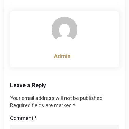
navigation
Admin
Leave a Reply
Your email address will not be published.
Required fields are marked
*
Comment
*