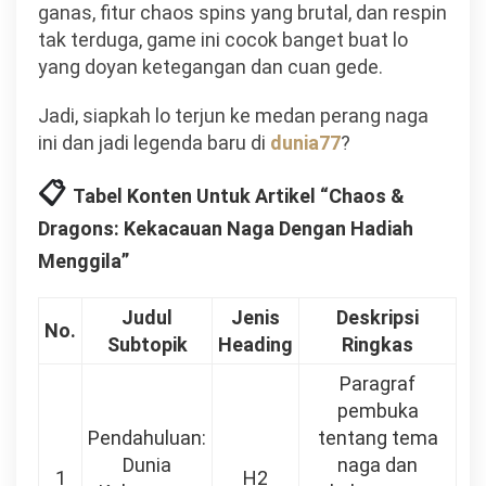
ganas, fitur chaos spins yang brutal, dan respin
tak terduga, game ini cocok banget buat lo
yang doyan ketegangan dan cuan gede.
Jadi, siapkah lo terjun ke medan perang naga
ini dan jadi legenda baru di
dunia77
?
📋
Tabel Konten Untuk Artikel “Chaos &
Dragons: Kekacauan Naga Dengan Hadiah
Menggila”
Judul
Jenis
Deskripsi
No.
Subtopik
Heading
Ringkas
Paragraf
pembuka
Pendahuluan:
tentang tema
Dunia
naga dan
1
H2