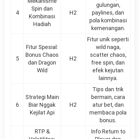
Mekanisme
gulungan,
Spin dan
4
H2
paylines, dan
Kombinasi
pola kombinasi
Hadiah
kemenangan.
Fitur unik seperti
Fitur Spesial:
wild naga,
Bonus Chaos
scatter chaos,
5
H2
dan Dragon
free spin, dan
Wild
efek kejutan
lainnya.
Tips dan trik
Strategi Main
bermain, cara
6
Biar Nggak
H2
atur bet, dan
Kejilat Api
membaca pola
bonus.
RTP &
Info Return to