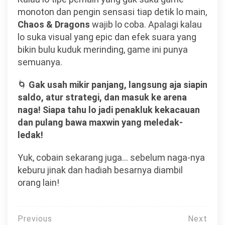
monoton dan pengin sensasi tiap detik lo main,
Chaos & Dragons
wajib lo coba. Apalagi kalau
lo suka visual yang epic dan efek suara yang
bikin bulu kuduk merinding, game ini punya
semuanya.
🌀
Gak usah mikir panjang, langsung aja siapin
saldo, atur strategi, dan masuk ke arena
naga! Siapa tahu lo jadi penakluk kekacauan
dan pulang bawa maxwin yang meledak-
ledak!
Yuk, cobain sekarang juga… sebelum naga-nya
keburu jinak dan hadiah besarnya diambil
orang lain!
Post
Previous
Next