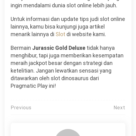
ingin mendalami dunia slot online lebih jauh.
Untuk informasi dan update tips judi slot online
lainnya, kamu bisa kunjungi juga artikel
menarik lainnya di
Slot
di website kami.
Bermain
Jurassic Gold Deluxe
tidak hanya
menghibur, tapi juga memberikan kesempatan
meraih jackpot besar dengan strategi dan
ketelitian. Jangan lewatkan sensasi yang
ditawarkan oleh slot dinosaurus dari
Pragmatic Play ini!
Post
Previous
Next
navigation