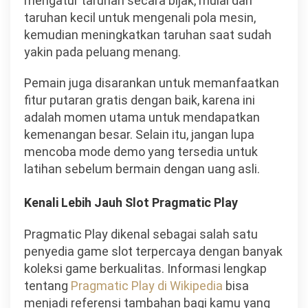
mengatur taruhan secara bijak, mulai dari
taruhan kecil untuk mengenali pola mesin,
kemudian meningkatkan taruhan saat sudah
yakin pada peluang menang.
Pemain juga disarankan untuk memanfaatkan
fitur putaran gratis dengan baik, karena ini
adalah momen utama untuk mendapatkan
kemenangan besar. Selain itu, jangan lupa
mencoba mode demo yang tersedia untuk
latihan sebelum bermain dengan uang asli.
Kenali Lebih Jauh Slot Pragmatic Play
Pragmatic Play dikenal sebagai salah satu
penyedia game slot terpercaya dengan banyak
koleksi game berkualitas. Informasi lengkap
tentang
Pragmatic Play di Wikipedia
bisa
menjadi referensi tambahan bagi kamu yang