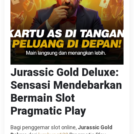
Slot
Pragmatic
Play
Jurassic Gold Deluxe:
Sensasi Mendebarkan
Bermain Slot
Pragmatic Play
Bagi penggemar slot online,
Jurassic Gold