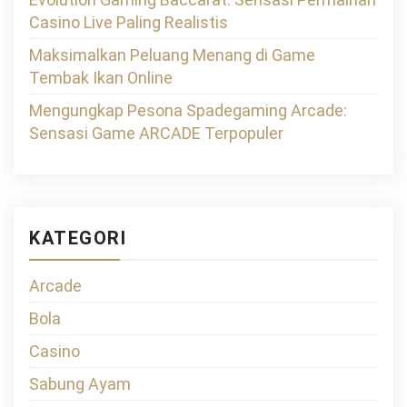
Casino Live Paling Realistis
Maksimalkan Peluang Menang di Game
Tembak Ikan Online
Mengungkap Pesona Spadegaming Arcade:
Sensasi Game ARCADE Terpopuler
KATEGORI
Arcade
Bola
Casino
Sabung Ayam