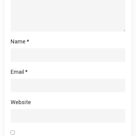
Name
*
Email
*
Website