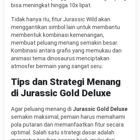
bisa meningkat hingga 10x lipat.
Tidak hanya itu, fitur Jurassic Wild akan
menggantikan simbol lain untuk membantu
membentuk kombinasi kemenangan,
membuat peluang menang semakin besar.
Kombinasi antara grafis yang memukau dan
animasi tema dinosaurus menciptakan
atmosfer bermain yang sangat seru.
Tips dan Strategi Menang
di Jurassic Gold Deluxe
Agar peluang menang di
Jurassic Gold Deluxe
semakin maksimal, pemain harus memahami
pola putaran dan memanfaatkan fitur secara
optimal. Salah satu strategi dasar adalah