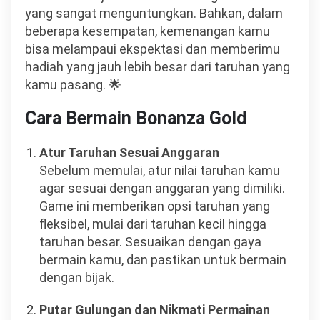
yang sangat menguntungkan. Bahkan, dalam
beberapa kesempatan, kemenangan kamu
bisa melampaui ekspektasi dan memberimu
hadiah yang jauh lebih besar dari taruhan yang
kamu pasang. 🌟
Cara Bermain Bonanza Gold
Atur Taruhan Sesuai Anggaran
Sebelum memulai, atur nilai taruhan kamu
agar sesuai dengan anggaran yang dimiliki.
Game ini memberikan opsi taruhan yang
fleksibel, mulai dari taruhan kecil hingga
taruhan besar. Sesuaikan dengan gaya
bermain kamu, dan pastikan untuk bermain
dengan bijak.
Putar Gulungan dan Nikmati Permainan