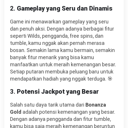
2.
Gameplay yang Seru dan Dinamis
Game ini menawarkan gameplay yang seru
dan penuh aksi. Dengan adanya berbagai fitur
seperti Wilds, pengganda, free spins, dan
tumble, kamu nggak akan pernah merasa
bosan. Semakin lama kamu bermain, semakin
banyak fitur menarik yang bisa kamu
manfaatkan untuk meraih kemenangan besar.
Setiap putaran membuka peluang baru untuk
mendapatkan hadiah yang nggak terduga. 🎯
3.
Potensi Jackpot yang Besar
Salah satu daya tarik utama dari
Bonanza
Gold
adalah potensi kemenangan yang besar.
Dengan adanya pengganda dan fitur tumble,
kamu bisa saja meraih kemenangan beruntun