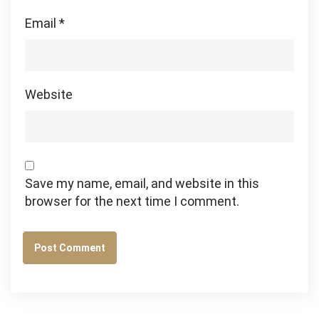
Email
*
Website
Save my name, email, and website in this
browser for the next time I comment.