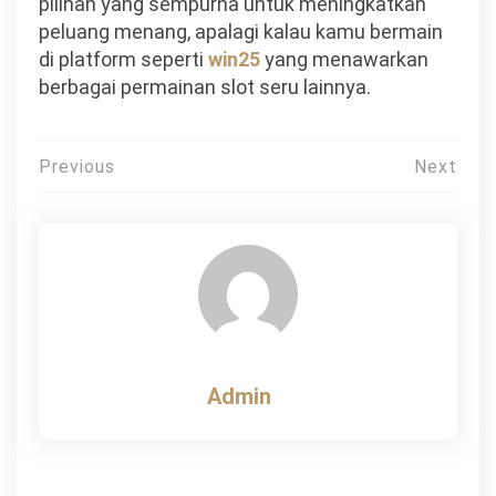
pilihan yang sempurna untuk meningkatkan
peluang menang, apalagi kalau kamu bermain
di platform seperti
win25
yang menawarkan
berbagai permainan slot seru lainnya.
Post
Previous
Next
navigation
Admin