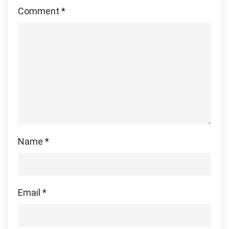
Comment
*
Name
*
Email
*