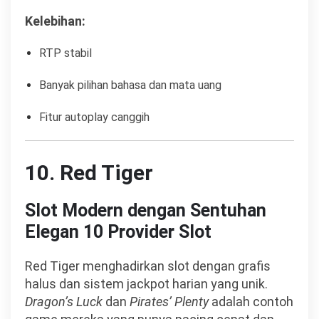
Kelebihan:
RTP stabil
Banyak pilihan bahasa dan mata uang
Fitur autoplay canggih
10. Red Tiger
Slot Modern dengan Sentuhan
Elegan 10 Provider Slot
Red Tiger menghadirkan slot dengan grafis
halus dan sistem jackpot harian yang unik.
Dragon’s Luck
dan
Pirates’ Plenty
adalah contoh