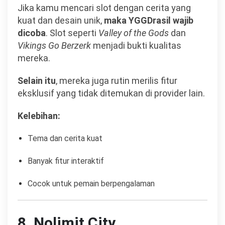
Jika kamu mencari slot dengan cerita yang
kuat dan desain unik,
maka YGGDrasil wajib
dicoba
. Slot seperti
Valley of the Gods
dan
Vikings Go Berzerk
menjadi bukti kualitas
mereka.
Selain itu
, mereka juga rutin merilis fitur
eksklusif yang tidak ditemukan di provider lain.
Kelebihan:
Tema dan cerita kuat
Banyak fitur interaktif
Cocok untuk pemain berpengalaman
8. Nolimit City