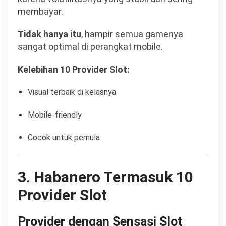
membayar.
Tidak hanya itu
, hampir semua gamenya
sangat optimal di perangkat mobile.
Kelebihan 10 Provider Slot:
Visual terbaik di kelasnya
Mobile-friendly
Cocok untuk pemula
3. Habanero Termasuk 10
Provider Slot
Provider dengan Sensasi Slot