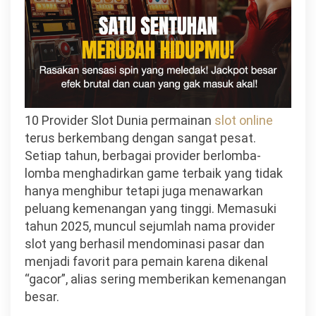
Gacor
10 Provider Slot Dunia permainan
slot online
terus berkembang dengan sangat pesat.
Setiap tahun, berbagai provider berlomba-
lomba menghadirkan game terbaik yang tidak
hanya menghibur tetapi juga menawarkan
peluang kemenangan yang tinggi. Memasuki
tahun 2025, muncul sejumlah nama provider
slot yang berhasil mendominasi pasar dan
menjadi favorit para pemain karena dikenal
“gacor”, alias sering memberikan kemenangan
besar.