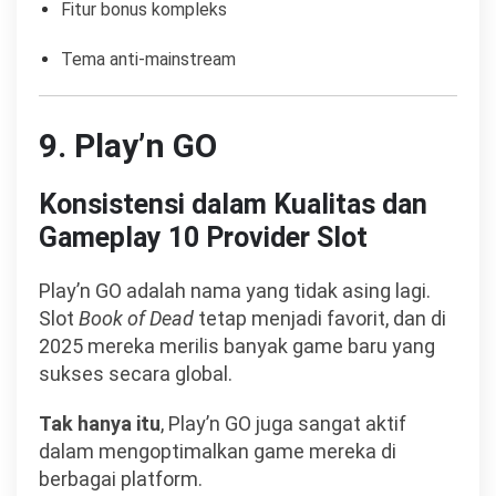
Fitur bonus kompleks
Tema anti-mainstream
9. Play’n GO
Konsistensi dalam Kualitas dan
Gameplay 10 Provider Slot
Play’n GO adalah nama yang tidak asing lagi.
Slot
Book of Dead
tetap menjadi favorit, dan di
2025 mereka merilis banyak game baru yang
sukses secara global.
Tak hanya itu
, Play’n GO juga sangat aktif
dalam mengoptimalkan game mereka di
berbagai platform.