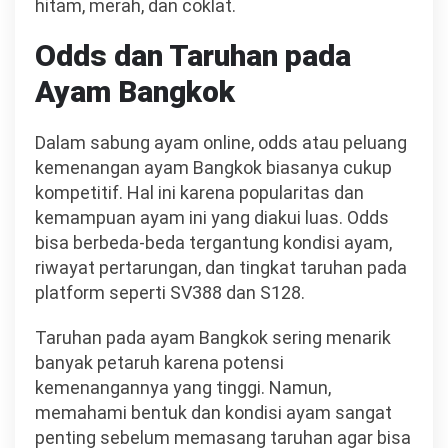
hitam, merah, dan coklat.
Odds dan Taruhan pada
Ayam Bangkok
Dalam sabung ayam online, odds atau peluang
kemenangan ayam Bangkok biasanya cukup
kompetitif. Hal ini karena popularitas dan
kemampuan ayam ini yang diakui luas. Odds
bisa berbeda-beda tergantung kondisi ayam,
riwayat pertarungan, dan tingkat taruhan pada
platform seperti SV388 dan S128.
Taruhan pada ayam Bangkok sering menarik
banyak petaruh karena potensi
kemenangannya yang tinggi. Namun,
memahami bentuk dan kondisi ayam sangat
penting sebelum memasang taruhan agar bisa