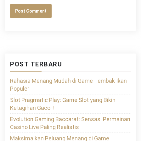
POST TERBARU
Rahasia Menang Mudah di Game Tembak Ikan
Populer
Slot Pragmatic Play: Game Slot yang Bikin
Ketagihan Gacor!
Evolution Gaming Baccarat: Sensasi Permainan
Casino Live Paling Realistis
Maksimalkan Peluang Menang di Game