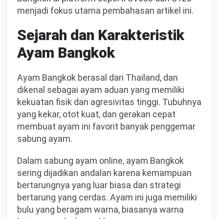
menjadi fokus utama pembahasan artikel ini.
Sejarah dan Karakteristik
Ayam Bangkok
Ayam Bangkok berasal dari Thailand, dan
dikenal sebagai ayam aduan yang memiliki
kekuatan fisik dan agresivitas tinggi. Tubuhnya
yang kekar, otot kuat, dan gerakan cepat
membuat ayam ini favorit banyak penggemar
sabung ayam.
Dalam sabung ayam online, ayam Bangkok
sering dijadikan andalan karena kemampuan
bertarungnya yang luar biasa dan strategi
bertarung yang cerdas. Ayam ini juga memiliki
bulu yang beragam warna, biasanya warna