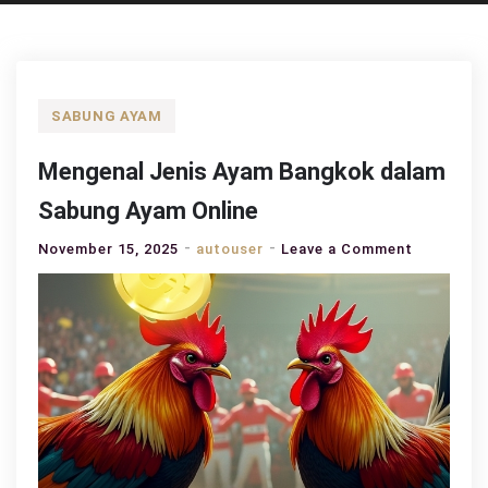
SABUNG AYAM
Mengenal Jenis Ayam Bangkok dalam
Sabung Ayam Online
on
November 15, 2025
autouser
Leave a Comment
Mengenal
Jenis
Ayam
Bangkok
dalam
Sabung
Ayam
Online