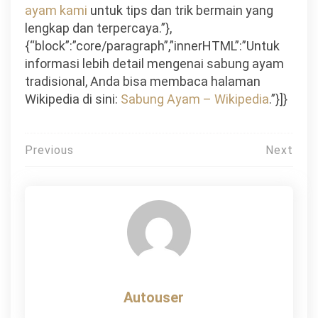
ayam kami
untuk tips dan trik bermain yang
lengkap dan terpercaya.”},
{“block”:”core/paragraph”,”innerHTML”:”Untuk
informasi lebih detail mengenai sabung ayam
tradisional, Anda bisa membaca halaman
Wikipedia di sini:
Sabung Ayam – Wikipedia
.”}]}
Post
Previous
Next
navigation
Autouser