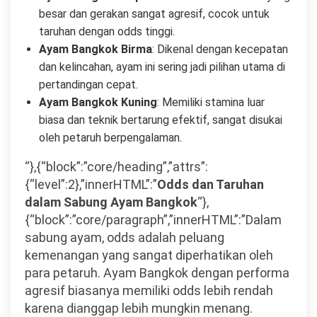
besar dan gerakan sangat agresif, cocok untuk
taruhan dengan odds tinggi.
Ayam Bangkok Birma
: Dikenal dengan kecepatan
dan kelincahan, ayam ini sering jadi pilihan utama di
pertandingan cepat.
Ayam Bangkok Kuning
: Memiliki stamina luar
biasa dan teknik bertarung efektif, sangat disukai
oleh petaruh berpengalaman.
“},{“block”:”core/heading”,”attrs”:
{“level”:2},”innerHTML”:”
Odds dan Taruhan
dalam Sabung Ayam Bangkok
“},
{“block”:”core/paragraph”,”innerHTML”:”Dalam
sabung ayam, odds adalah peluang
kemenangan yang sangat diperhatikan oleh
para petaruh. Ayam Bangkok dengan performa
agresif biasanya memiliki odds lebih rendah
karena dianggap lebih mungkin menang.