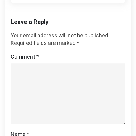
Leave a Reply
Your email address will not be published.
Required fields are marked
*
Comment
*
Name
*