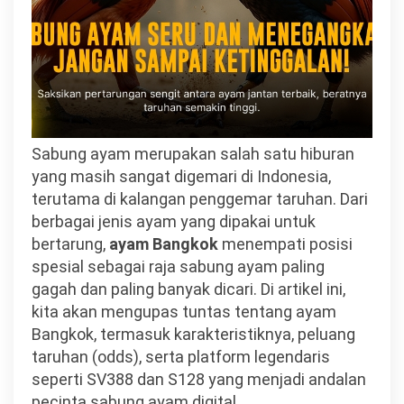
Sabung ayam merupakan salah satu hiburan
yang masih sangat digemari di Indonesia,
terutama di kalangan penggemar taruhan. Dari
berbagai jenis ayam yang dipakai untuk
bertarung,
ayam Bangkok
menempati posisi
spesial sebagai raja sabung ayam paling
gagah dan paling banyak dicari. Di artikel ini,
kita akan mengupas tuntas tentang ayam
Bangkok, termasuk karakteristiknya, peluang
taruhan (odds), serta platform legendaris
seperti SV388 dan S128 yang menjadi andalan
pecinta sabung ayam digital.