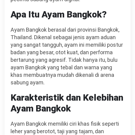
Apa Itu Ayam Bangkok?
Ayam Bangkok berasal dari provinsi Bangkok,
Thailand. Dikenal sebagai jenis ayam aduan
yang sangat tangguh, ayam ini memiliki postur
badan yang besar, otot kuat, dan performa
bertarung yang agresif. Tidak hanya itu, bulu
ayam Bangkok yang tebal dan warna yang
khas membuatnya mudah dikenali di arena
sabung ayam.
Karakteristik dan Kelebihan
Ayam Bangkok
Ayam Bangkok memiliki ciri khas fisik seperti
leher yang berotot, taji yang tajam, dan