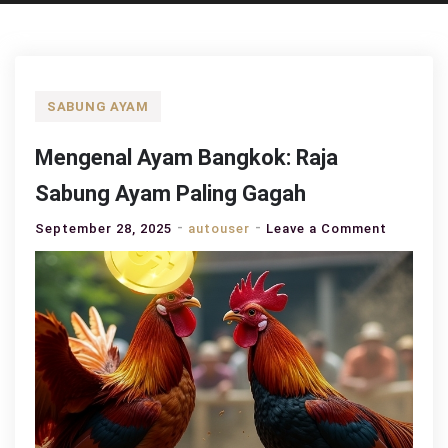
SABUNG AYAM
Mengenal Ayam Bangkok: Raja
Sabung Ayam Paling Gagah
on
September 28, 2025
autouser
Leave a Comment
Mengena
Ayam
Bangkok
Raja
Sabung
Ayam
Paling
Gagah