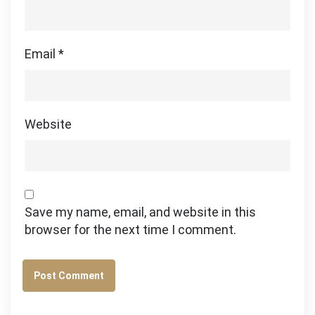
Email
*
Website
Save my name, email, and website in this
browser for the next time I comment.