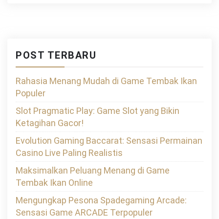
POST TERBARU
Rahasia Menang Mudah di Game Tembak Ikan
Populer
Slot Pragmatic Play: Game Slot yang Bikin
Ketagihan Gacor!
Evolution Gaming Baccarat: Sensasi Permainan
Casino Live Paling Realistis
Maksimalkan Peluang Menang di Game
Tembak Ikan Online
Mengungkap Pesona Spadegaming Arcade:
Sensasi Game ARCADE Terpopuler