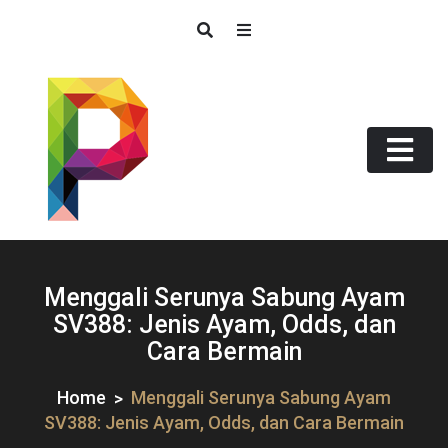
Skip
to
content
Gudang Tips & Trik Judi
Online Slot – Casino – Togel –
Menggali Serunya Sabung Ayam
Bola
SV388: Jenis Ayam, Odds, dan
Cara Bermain
Home
Menggali Serunya Sabung Ayam
SV388: Jenis Ayam, Odds, dan Cara Bermain