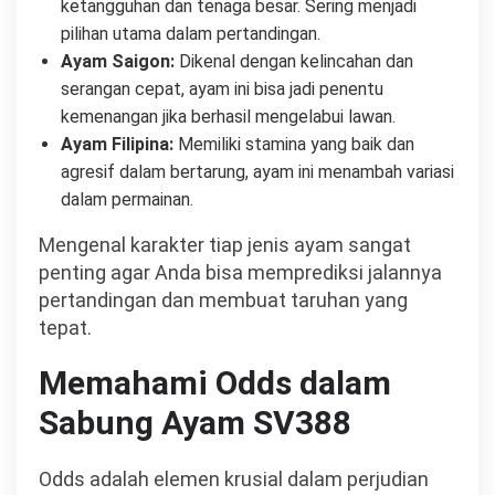
ketangguhan dan tenaga besar. Sering menjadi
pilihan utama dalam pertandingan.
Ayam Saigon:
Dikenal dengan kelincahan dan
serangan cepat, ayam ini bisa jadi penentu
kemenangan jika berhasil mengelabui lawan.
Ayam Filipina:
Memiliki stamina yang baik dan
agresif dalam bertarung, ayam ini menambah variasi
dalam permainan.
Mengenal karakter tiap jenis ayam sangat
penting agar Anda bisa memprediksi jalannya
pertandingan dan membuat taruhan yang
tepat.
Memahami Odds dalam
Sabung Ayam SV388
Odds adalah elemen krusial dalam perjudian