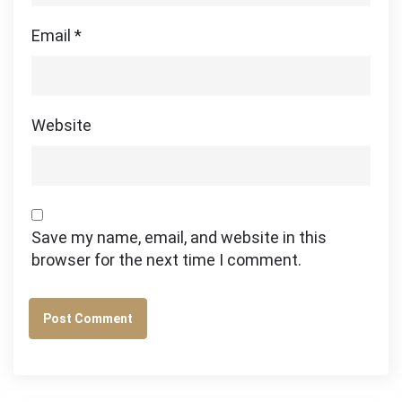
Email
*
Website
Save my name, email, and website in this
browser for the next time I comment.