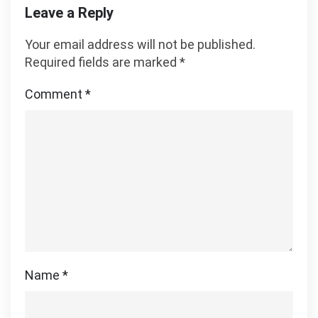
Leave a Reply
Your email address will not be published.
Required fields are marked
*
Comment
*
Name
*