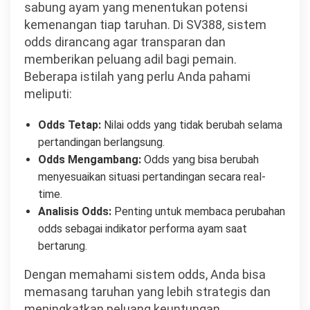
sabung ayam yang menentukan potensi
kemenangan tiap taruhan. Di SV388, sistem
odds dirancang agar transparan dan
memberikan peluang adil bagi pemain.
Beberapa istilah yang perlu Anda pahami
meliputi:
Odds Tetap:
Nilai odds yang tidak berubah selama
pertandingan berlangsung.
Odds Mengambang:
Odds yang bisa berubah
menyesuaikan situasi pertandingan secara real-
time.
Analisis Odds:
Penting untuk membaca perubahan
odds sebagai indikator performa ayam saat
bertarung.
Dengan memahami sistem odds, Anda bisa
memasang taruhan yang lebih strategis dan
meningkatkan peluang keuntungan.