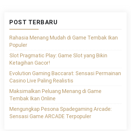
POST TERBARU
Rahasia Menang Mudah di Game Tembak Ikan
Populer
Slot Pragmatic Play: Game Slot yang Bikin
Ketagihan Gacor!
Evolution Gaming Baccarat: Sensasi Permainan
Casino Live Paling Realistis
Maksimalkan Peluang Menang di Game
Tembak Ikan Online
Mengungkap Pesona Spadegaming Arcade:
Sensasi Game ARCADE Terpopuler