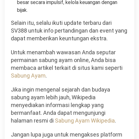
besar secara impulsif, kelola keuangan dengan
bijak.
Selain itu, selalu ikuti update terbaru dari
SV388 untuk info pertandingan dan event yang
dapat memberikan keuntungan ekstra.
Untuk menambah wawasan Anda seputar
permainan sabung ayam online, Anda bisa
membaca artikel terkait di situs kami seperti
Sabung Ayam
.
Jika ingin mengenal sejarah dan budaya
sabung ayam lebih jauh, Wikipedia
menyediakan informasi lengkap yang
bermanfaat. Anda dapat mengunjungi
halaman resmi di
Sabung Ayam Wikipedia
.
Jangan lupa juga untuk mengakses platform