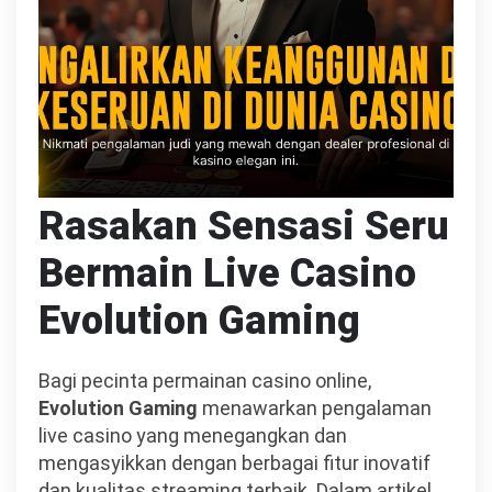
Rasakan Sensasi Seru
Bermain Live Casino
Evolution Gaming
Bagi pecinta permainan casino online,
Evolution Gaming
menawarkan pengalaman
live casino yang menegangkan dan
mengasyikkan dengan berbagai fitur inovatif
dan kualitas streaming terbaik. Dalam artikel