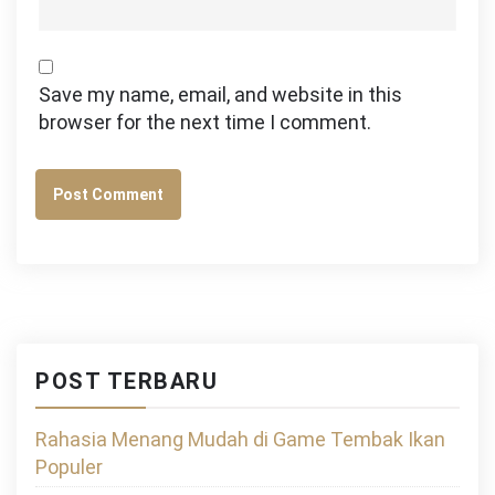
Save my name, email, and website in this
browser for the next time I comment.
POST TERBARU
Rahasia Menang Mudah di Game Tembak Ikan
Populer