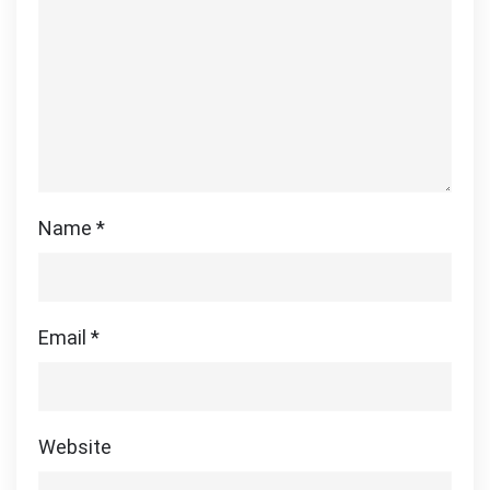
Name
*
Email
*
Website