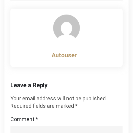
navigation
Autouser
Leave a Reply
Your email address will not be published.
Required fields are marked
*
Comment
*