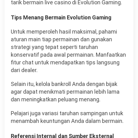
tarik bermain live casino di Evolution Gaming.
Tips Menang Bermain Evolution Gaming
Untuk memperoleh hasil maksimal, pahami
aturan main tiap permainan dan gunakan
strategi yang tepat seperti taruhan
konservatif pada awal permainan. Manfaatkan
fitur chat untuk mendapatkan tips langsung
dari dealer.
Selain itu, kelola bankroll Anda dengan bijak
agar dapat menikmati permainan lebih lama
dan meningkatkan peluang menang.
Pelajari juga variasi taruhan sampingan untuk
menambah keuntungan Anda dalam bermain.
Referensi Internal dan Sumber Eksternal