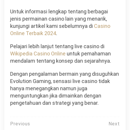
Untuk informasi lengkap tentang berbagai
jenis permainan casino lain yang menarik,
kunjungi artikel kami sebelumnya di
Casino
Online Terbaik 2024
.
Pelajari lebih lanjut tentang live casino di
Wikipedia Casino Online
untuk pemahaman
mendalam tentang konsep dan sejarahnya.
Dengan pengalaman bermain yang disuguhkan
Evolution Gaming, sensasi live casino tidak
hanya menegangkan namun juga
menguntungkan jika dimainkan dengan
pengetahuan dan strategi yang benar.
Post
Previous
Next