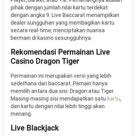
pihak dengan jumlah nilai kartu terdekat
dengan angka 9. Live Baccarat menampilkan
dealer sungguhan yang membagikan kartu
secara real-time, menciptakan nuansa
bermain di kasino sesungguhnya.
Rekomendasi Permainan Live
Casino Dragon Tiger
Permainan ini merupakan versi yang lebih
sederhana dari baccarat. Pemain hanya
memilih antara dua sisi: Dragon atau Tiger.
Masing-masing sisi mendapatkan satu
kartu
,
dan kartu dengan nilai lebih tinggi akan
menang.
Live Blackjack