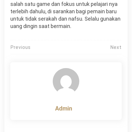
salah satu game dan fokus untuk pelajari nya
terlebih dahulu, di sarankan bagi pemain baru
untuk tidak serakah dan nafsu. Selalu gunakan
uang dingin saat bermain.
Post
Previous
Next
navigation
Admin