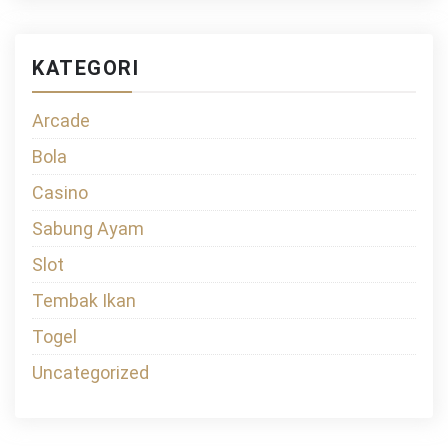
KATEGORI
Arcade
Bola
Casino
Sabung Ayam
Slot
Tembak Ikan
Togel
Uncategorized