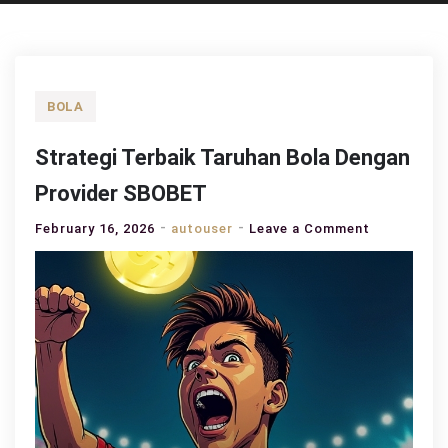
BOLA
Strategi Terbaik Taruhan Bola Dengan
Provider SBOBET
on
February 16, 2026
autouser
Leave a Comment
Strategi
Terbaik
Taruhan
Bola
Dengan
Provider
SBOBET