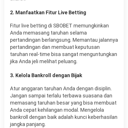
2. Manfaatkan Fitur Live Betting
Fitur live betting di SBOBET memungkinkan
Anda memasang taruhan selama
pertandingan berlangsung. Memantau jalannya
pertandingan dan membuat keputusan
taruhan real-time bisa sangat menguntungkan
jika Anda jeli melihat peluang.
3. Kelola Bankroll dengan Bijak
Atur anggaran taruhan Anda dengan disiplin.
Jangan sampai terlalu terbawa suasana dan
memasang taruhan besar yang bisa membuat
Anda cepat kehilangan modal. Mengelola
bankroll dengan baik adalah kunci keberhasilan
jangka panjang.