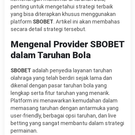
penting untuk mengetahui strategi terbaik
yang bisa diterapkan khusus menggunakan
platform
SBOBET
. Artikel ini akan membahas
secara detail strategi tersebut.
Mengenal Provider SBOBET
dalam Taruhan Bola
SBOBET
adalah penyedia layanan taruhan
olahraga yang telah berdiri sejak lama dan
dikenal dengan pasar taruhan bola yang
lengkap serta fitur taruhan yang menarik.
Platform ini menawarkan kemudahan dalam
memasang taruhan dengan antarmuka yang
user-friendly, berbagai opsi taruhan, dan live
betting yang sangat membantu dalam strategi
permainan.