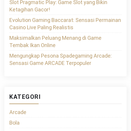
Slot Pragmatic Play: Game Slot yang Bikin
Ketagihan Gacor!
Evolution Gaming Baccarat: Sensasi Permainan
Casino Live Paling Realistis
Maksimalkan Peluang Menang di Game
Tembak Ikan Online
Mengungkap Pesona Spadegaming Arcade:
Sensasi Game ARCADE Terpopuler
KATEGORI
Arcade
Bola