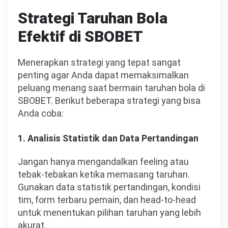
Strategi Taruhan Bola
Efektif di SBOBET
Menerapkan strategi yang tepat sangat
penting agar Anda dapat memaksimalkan
peluang menang saat bermain taruhan bola di
SBOBET. Berikut beberapa strategi yang bisa
Anda coba:
1. Analisis Statistik dan Data Pertandingan
Jangan hanya mengandalkan feeling atau
tebak-tebakan ketika memasang taruhan.
Gunakan data statistik pertandingan, kondisi
tim, form terbaru pemain, dan head-to-head
untuk menentukan pilihan taruhan yang lebih
akurat.