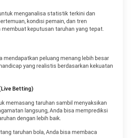
tuk menganalisa statistik terkini dan
pertemuan, kondisi pemain, dan tren
membuat keputusan taruhan yang tepat.
 mendapatkan peluang menang lebih besar
handicap yang realistis berdasarkan kekuatan
Live Betting)
tuk memasang taruhan sambil menyaksikan
ngamatan langsung, Anda bisa memprediksi
ruhan dengan lebih baik.
ang taruhan bola, Anda bisa membaca