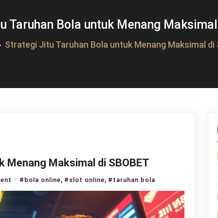
itu Taruhan Bola untuk Menang Maksima
Strategi Jitu Taruhan Bola untuk Menang Maksimal d
tuk Menang Maksimal di SBOBET
,
,
on
ent
#bola online
#slot online
#taruhan bola
Strategi
Jitu
Taruhan