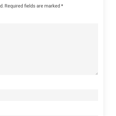
d.
Required fields are marked
*