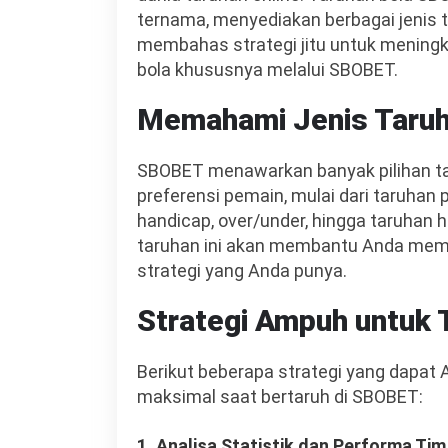
ternama, menyediakan berbagai jenis ta
membahas strategi jitu untuk mening
bola khususnya melalui SBOBET.
Memahami Jenis Taruh
SBOBET menawarkan banyak pilihan ta
preferensi pemain, mulai dari taruhan 
handicap, over/under, hingga taruhan h
taruhan ini akan membantu Anda memil
strategi yang Anda punya.
Strategi Ampuh untuk
Berikut beberapa strategi yang dapat
maksimal saat bertaruh di SBOBET:
1. Analisa Statistik dan Performa Tim