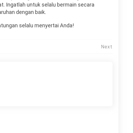
. Ingatlah untuk selalu bermain secara
aruhan dengan baik.
tungan selalu menyertai Anda!
Next