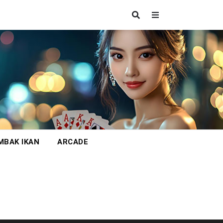
Online Slot
MBAK IKAN
ARCADE
 Bola