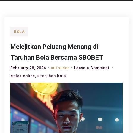
BOLA
Melejitkan Peluang Menang di
Taruhan Bola Bersama SBOBET
on
February 28, 2026
autouser
Leave a Comment
,
Melejitkan
#slot online
#taruhan bola
Peluang
Menang
di
Taruhan
Bola
Bersama
SBOBET