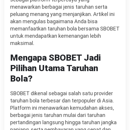
menawarkan berbagai jenis taruhan serta
peluang menang yang menjanjikan. Artikel ini
akan mengulas bagaimana Anda bisa
memanfaatkan taruhan bola bersama SBOBET
untuk mendapatkan kemenangan lebih
maksimal.
Mengapa SBOBET Jadi
Pilihan Utama Taruhan
Bola?
SBOBET dikenal sebagai salah satu provider
taruhan bola terbesar dan terpopuler di Asia.
Platform ini menawarkan kemudahan akses,
berbagai jenis taruhan mulai dari taruhan
pertandingan langsung hingga taruhan jangka
panjang, serta pembayaran yang cepat dan