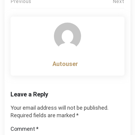
Post
Previous
Next
navigation
Autouser
Leave a Reply
Your email address will not be published.
Required fields are marked
*
Comment
*