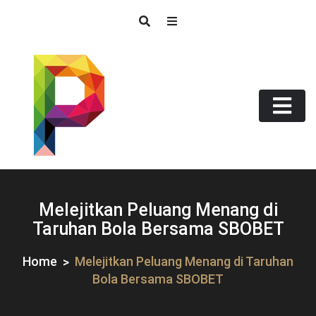
Skip
to
content
Gudang Tips & Trik Judi
Online Slot – Casino – Togel –
Melejitkan Peluang Menang di
Bola
Taruhan Bola Bersama SBOBET
Home
Melejitkan Peluang Menang di Taruhan
Bola Bersama SBOBET