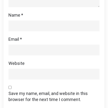
Name
*
Email
*
Website
Save my name, email, and website in this
browser for the next time I comment.