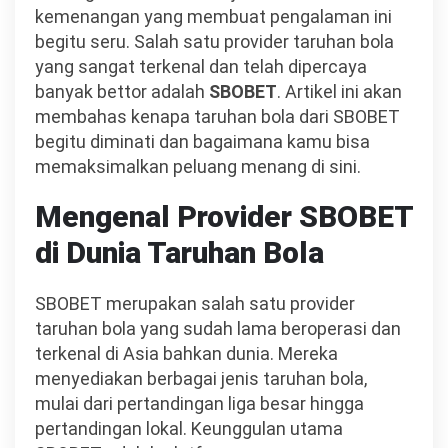
kemenangan yang membuat pengalaman ini
begitu seru. Salah satu provider taruhan bola
yang sangat terkenal dan telah dipercaya
banyak bettor adalah
SBOBET
. Artikel ini akan
membahas kenapa taruhan bola dari SBOBET
begitu diminati dan bagaimana kamu bisa
memaksimalkan peluang menang di sini.
Mengenal Provider SBOBET
di Dunia Taruhan Bola
SBOBET merupakan salah satu provider
taruhan bola yang sudah lama beroperasi dan
terkenal di Asia bahkan dunia. Mereka
menyediakan berbagai jenis taruhan bola,
mulai dari pertandingan liga besar hingga
pertandingan lokal. Keunggulan utama