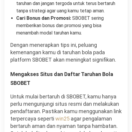
taruhan dan jangan tergoda untuk terus bertaruh
tanpa strategi agar uang kamu tetap aman.
Cari Bonus dan Promosi:
SBOBET sering
memberikan bonus dan promosi yang bisa
menambah modal taruhan kamu.
Dengan menerapkan tips ini, peluang
kemenangan kamu di taruhan bola pada
platform SBOBET akan meningkat signifikan.
Mengakses Situs dan Daftar Taruhan Bola
SBOBET
Untuk mulai bertaruh di SBOBET, kamu hanya
perlu mengunjungi situs resmi dan melakukan
pendaftaran. Pastikan kamu menggunakan link
terpercaya seperti
win25
agar pengalaman
bertaruh aman dan nyaman tanpa hambatan.