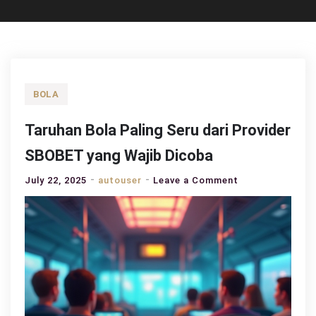
BOLA
Taruhan Bola Paling Seru dari Provider
SBOBET yang Wajib Dicoba
on
July 22, 2025
autouser
Leave a Comment
Taruhan
Bola
Paling
Seru
dari
Provider
SBOBET