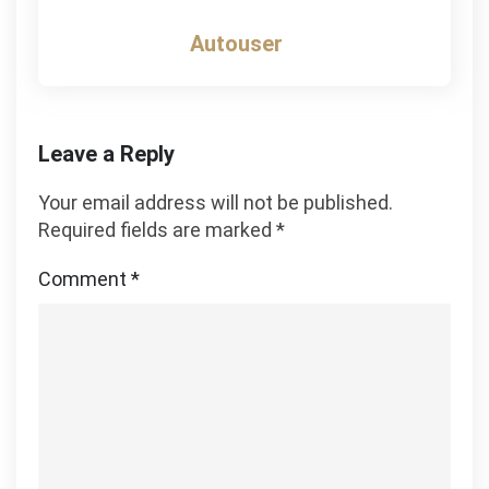
Autouser
Leave a Reply
Your email address will not be published.
Required fields are marked
*
Comment
*