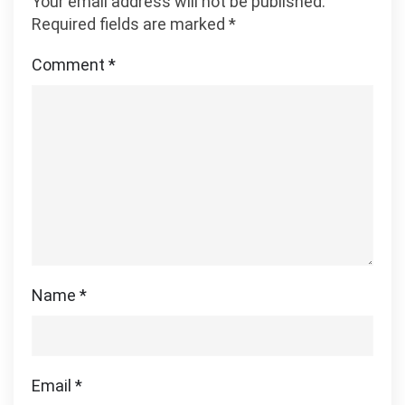
Your email address will not be published.
Required fields are marked
*
Comment
*
Name
*
Email
*