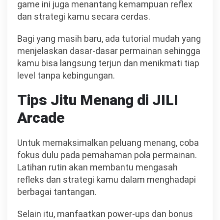
game ini juga menantang kemampuan reflex
dan strategi kamu secara cerdas.
Bagi yang masih baru, ada tutorial mudah yang
menjelaskan dasar-dasar permainan sehingga
kamu bisa langsung terjun dan menikmati tiap
level tanpa kebingungan.
Tips Jitu Menang di JILI
Arcade
Untuk memaksimalkan peluang menang, coba
fokus dulu pada pemahaman pola permainan.
Latihan rutin akan membantu mengasah
refleks dan strategi kamu dalam menghadapi
berbagai tantangan.
Selain itu, manfaatkan power-ups dan bonus