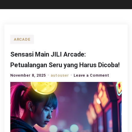
ARCADE
Sensasi Main JILI Arcade:
Petualangan Seru yang Harus Dicoba!
on
November 8, 2025
autouser
Leave a Comment
Sensasi
Main
JILI
Arcade:
Petualang
Seru
yang