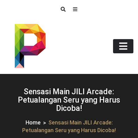
Skip
to
content
Gudang Tips & Trik Judi
Online Slot – Casino – Togel –
Sensasi Main JILI Arcade:
Bola
Petualangan Seru yang Harus
Dicoba!
Home
Sensasi Main JILI Arcade:
Petualangan Seru yang Harus Dicoba!