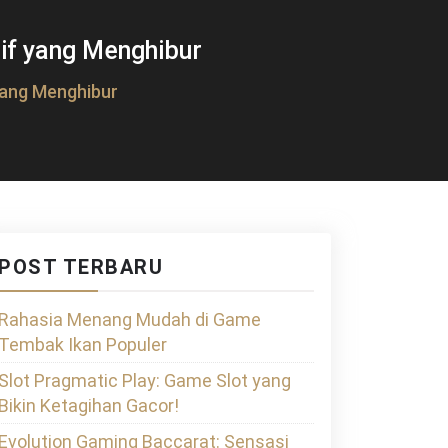
if yang Menghibur
yang Menghibur
POST TERBARU
Rahasia Menang Mudah di Game
Tembak Ikan Populer
Slot Pragmatic Play: Game Slot yang
Bikin Ketagihan Gacor!
Evolution Gaming Baccarat: Sensasi