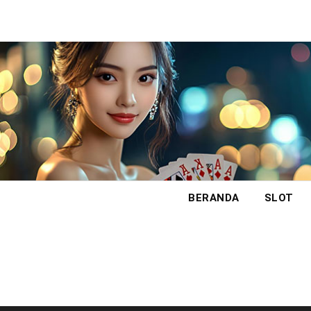
Skip
to
content
Gudang Tip
BERANDA
SLOT
– Ca