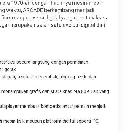
 era 1970-an dengan hadirnya mesin-mesin
ring waktu, ARCADE berkembang menjadi
 fisik maupun versi digital yang dapat diakses
uga merupakan salah satu evolusi digital dari
teraksi secara langsung dengan permainan
r gerak.
, balapan, tembak-menembak, hingga puzzle dan
enampilkan grafis dan suara khas era 80-90an yang
ultiplayer membuat kompetisi antar pemain menjadi
mesin fisik maupun platform digital seperti PC,