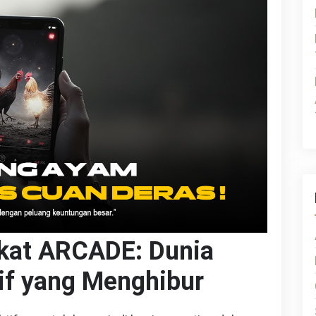
bih
kat
RCADE:
nia
rmainan
teraktif
ng
nghibur
kat ARCADE: Dunia
if yang Menghibur