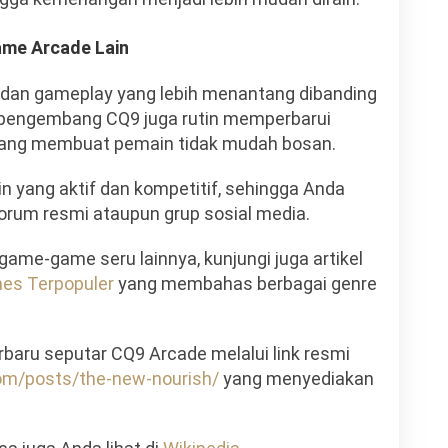
ame Arcade Lain
p dan gameplay yang lebih menantang dibanding
u, pengembang CQ9 juga rutin memperbarui
yang membuat pemain tidak mudah bosan.
n yang aktif dan kompetitif, sehingga Anda
 forum resmi ataupun grup sosial media.
game-game seru lainnya, kunjungi juga artikel
es Terpopuler
yang membahas berbagai genre
rbaru seputar CQ9 Arcade melalui link resmi
com/posts/the-new-nourish/
yang menyediakan