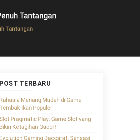
Penuh Tantangan
uh Tantangan
POST TERBARU
Rahasia Menang Mudah di Game
Tembak Ikan Populer
Slot Pragmatic Play: Game Slot yang
Bikin Ketagihan Gacor!
Evolution Gaming Baccarat: Sensasi