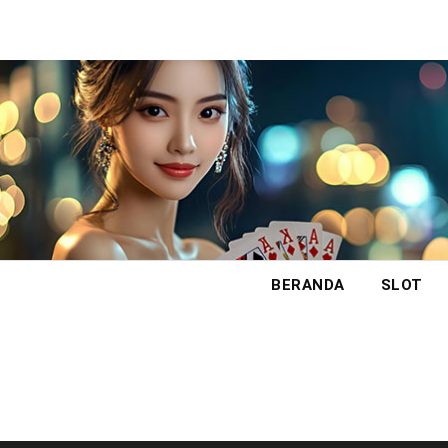
Skip
to
content
Gudang Tip
BERANDA
SLOT
– Ca