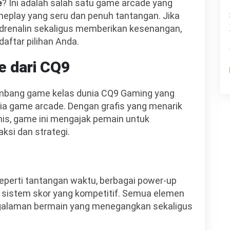
e
? Ini adalah salah satu game arcade yang
meplay yang seru dan penuh tantangan. Jika
renalin sekaligus memberikan kesenangan,
ftar pilihan Anda.
 dari CQ9
embang game kelas dunia CQ9 Gaming yang
ia game arcade. Dengan grafis yang menarik
s, game ini mengajak pemain untuk
aksi dan strategi.
 seperti tantangan waktu, berbagai power-up
sistem skor yang kompetitif. Semua elemen
galaman bermain yang menegangkan sekaligus