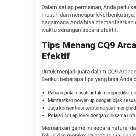
Dalam setiap permainan, Anda perlu k
musuh dan mencapai level berikutnya.
bagaimana Anda bisa memanfaatkan s
waktu serangan secara efektif.
Tips Menang CQ9 Arca
Efektif
Untuk menjadi juara dalam CQ9 Arcade, 
Berikut beberapa tips yang bisa Anda 
Pahami pola musuh untuk memprediksi ge
Manfaatkan power-up dengan bijak sesuai 
Jaga konsentrasi terutama saat menghadapi
Pelajari setiap level dengan seksama unt
Memainkan game ini secara natural da
fokus dan menikmati prosesnya, sehin