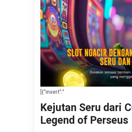
[{“insert”:”
Kejutan Seru dari
Legend of Perseus