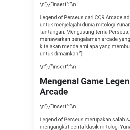
\n”},{“insert”:”\n
Legend of Perseus dari CQ9 Arcade a
untuk menjelajahi dunia mitologi Yuna
tantangan. Mengusung tema Perseus, 
menawarkan pengalaman arcade yang be
kita akan mendalami apa yang membua
untuk dimainkan.”}
\n”},{“insert”:”\n
Mengenal Game Legend
Arcade
\n”},{“insert”:”\n
Legend of Perseus merupakan salah s
mengangkat cerita klasik mitologi Yu