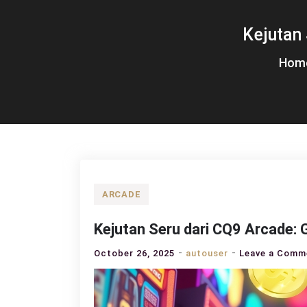
Kejutan
Hom
ARCADE
Kejutan Seru dari CQ9 Arcade:
October 26, 2025
autouser
Leave a Comm