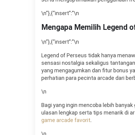
\n”},{“insert”:”\n
Mengapa Memilih Legend of
\n”},{“insert”:”\n
Legend of Perseus tidak hanya menaw
sensasi nostalgia sekaligus tantangan 
yang mengagumkan dan fitur bonus ya
perhatian para pecinta arcade dari ber
\n
Bagi yang ingin mencoba lebih banya
ulasan lengkap serta tips menarik di 
game arcade favorit
.
\n