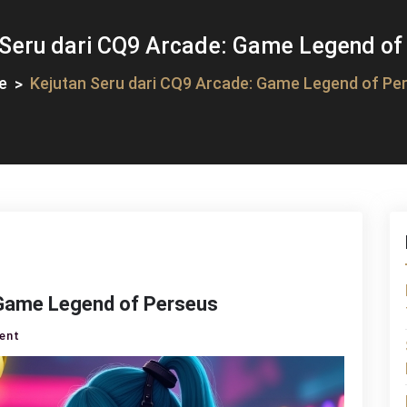
 Seru dari CQ9 Arcade: Game Legend of
e
Kejutan Seru dari CQ9 Arcade: Game Legend of Pe
 Game Legend of Perseus
on
ent
Kejutan
Seru
dari