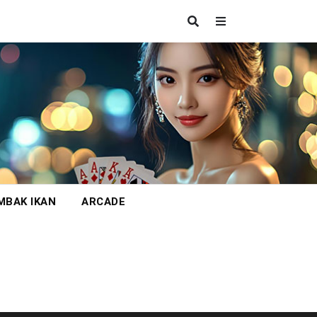
Online Slot
MBAK IKAN
ARCADE
 Bola