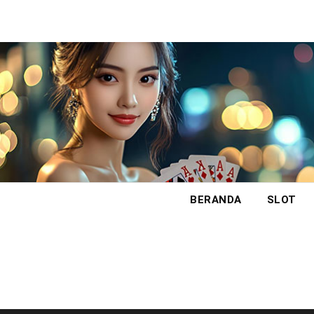
Skip
to
content
Gudang Tip
BERANDA
SLOT
– Ca