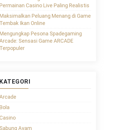
Permainan Casino Live Paling Realistis
Maksimalkan Peluang Menang di Game
Tembak Ikan Online
Mengungkap Pesona Spadegaming
Arcade: Sensasi Game ARCADE
Terpopuler
KATEGORI
Arcade
Bola
Casino
Sabung Ayam