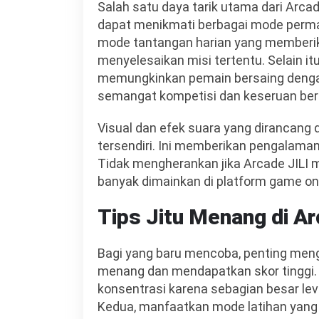
Salah satu daya tarik utama dari Arcad
dapat menikmati berbagai mode permain
mode tantangan harian yang memberik
menyelesaikan misi tertentu. Selain it
memungkinkan pemain bersaing dengan
semangat kompetisi dan keseruan ber
Visual dan efek suara yang dirancang 
tersendiri. Ini memberikan pengalama
Tidak mengherankan jika Arcade JILI 
banyak dimainkan di platform game onli
Tips Jitu Menang di Ar
Bagi yang baru mencoba, penting meng
menang dan mendapatkan skor tinggi. 
konsentrasi karena sebagian besar le
Kedua, manfaatkan mode latihan yang