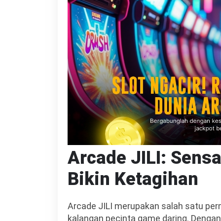
Arcade JILI: Sens
Bikin Ketagihan
Arcade JILI merupakan salah satu per
kalangan pecinta game daring. Dengan