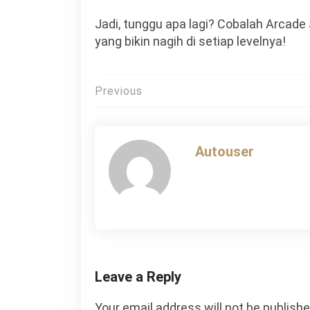
Jadi, tunggu apa lagi? Cobalah Arcade
yang bikin nagih di setiap levelnya!
Post
Previous
navigation
Autouser
Leave a Reply
Your email address will not be publishe