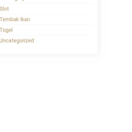
Slot
Tembak Ikan
Togel
Uncategorized