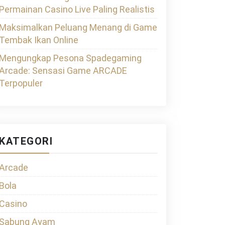
Permainan Casino Live Paling Realistis
Maksimalkan Peluang Menang di Game
Tembak Ikan Online
Mengungkap Pesona Spadegaming
Arcade: Sensasi Game ARCADE
Terpopuler
KATEGORI
Arcade
Bola
Casino
Sabung Ayam