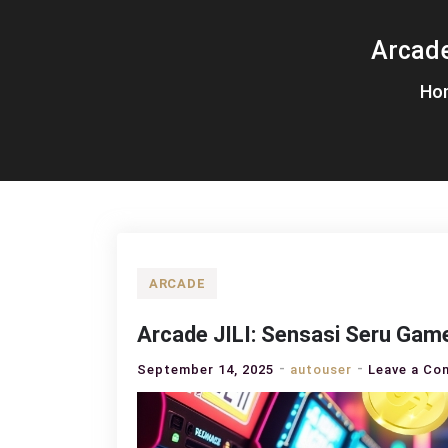
Arcade
Ho
ARCADE
Arcade JILI: Sensasi Seru Game
September 14, 2025
autouser
Leave a C