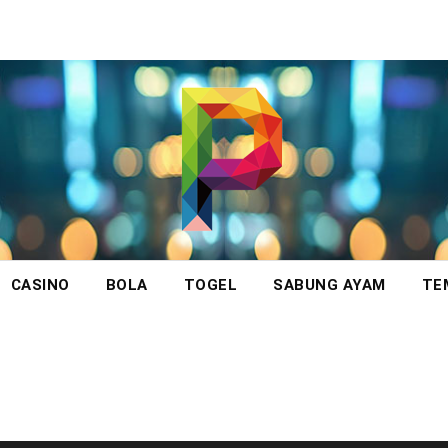
s & Trik Judi 
CASINO
BOLA
TOGEL
SABUNG AYAM
TE
sino – Togel –