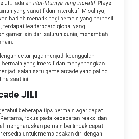
e JILI adalah
fitur-fiturnya yang inovatif
. Player
an yang variatif dan interaktif. Misalnya,
an hadiah menarik bagi pemain yang berhasil
u, terdapat leaderboard global yang
 gamer lain dari seluruh dunia, menambah
main.
dengan detail juga menjadi keunggulan
n bermain yang imersif dan menyenangkan.
menjadi salah satu game arcade yang paling
ne saat ini.
cade JILI
etahui beberapa tips bermain agar dapat
Pertama, fokus pada kecepatan reaksi dan
vel mengharuskan pemain bertindak cepat.
 tersedia untuk membiasakan diri dengan