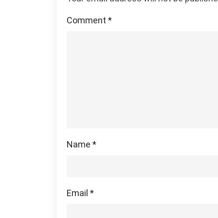
Comment
*
Name
*
Email
*