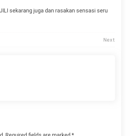
 JILI sekarang juga dan rasakan sensasi seru
Next
d.
Required fields are marked
*