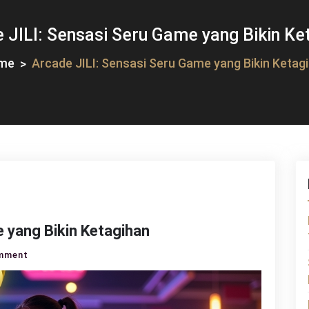
 JILI: Sensasi Seru Game yang Bikin Ke
me
Arcade JILI: Sensasi Seru Game yang Bikin Ketag
 yang Bikin Ketagihan
on
omment
Arcade
JILI:
Sensasi