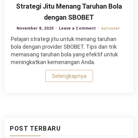
Strategi Jitu Menang Taruhan Bola
dengan SBOBET
on
November 8, 2025
Leave a Comment
autouser
Strategi
Pelajari strategi jitu untuk menang taruhan
Jitu
bola dengan provider SBOBET. Tips dan trik
Menang
memasang taruhan bola yang efektif untuk
Taruhan
meningkatkan kemenangan Anda.
Bola
dengan
Selengkapnya
SBOBET
POST TERBARU