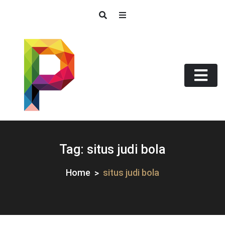
Skip
to
content
Gudang Tips & Trik Judi
Online Slot – Casino – Togel –
Tag:
situs judi bola
Bola
Home
situs judi bola