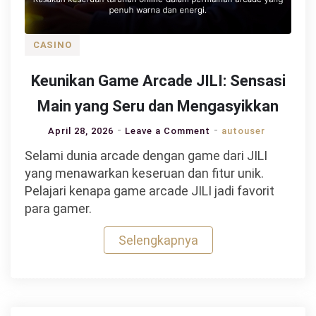
CASINO
Keunikan Game Arcade JILI: Sensasi
Main yang Seru dan Mengasyikkan
on
April 28, 2026
Leave a Comment
autouser
Keunikan
Selami dunia arcade dengan game dari JILI
Game
yang menawarkan keseruan dan fitur unik.
Arcade
Pelajari kenapa game arcade JILI jadi favorit
JILI:
para gamer.
Sensasi
Main
Selengkapnya
yang
Seru
dan
Mengasyikkan