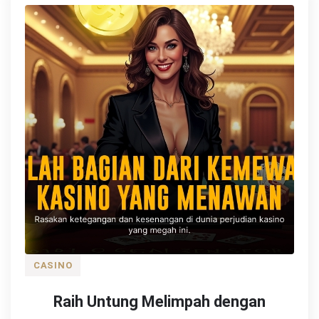
CASINO
Raih Untung Melimpah dengan