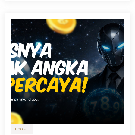
TOGEL