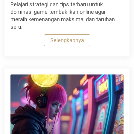
Maksimalkan
Pelajari strategi dan tips terbaru untuk
Peluang
dominasi game tembak ikan online agar
Menang
meraih kemenangan maksimal dan taruhan
di
seru.
Game
Tembak
Selengkapnya
Ikan
Online