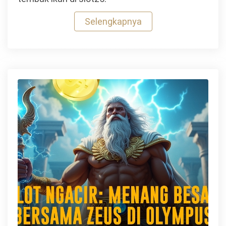
Game
Tembak
Selengkapnya
Ikan
Populer