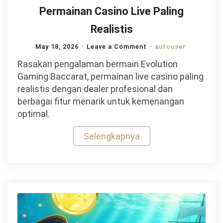
Permainan Casino Live Paling
Realistis
on
May 18, 2026
Leave a Comment
autouser
Evolution
Rasakan pengalaman bermain Evolution
Gaming
Gaming Baccarat, permainan live casino paling
Baccarat:
realistis dengan dealer profesional dan
Sensasi
berbagai fitur menarik untuk kemenangan
Permainan
optimal.
Casino
Live
Selengkapnya
Paling
Realistis